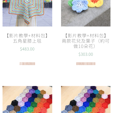
【影片教學+材料包】
【影片教學+材料包】
五角星膝上毯
兩款花兒及葉子（約可
做10朵花）
$
483.00
$
303.00
查看內容
加入購物車