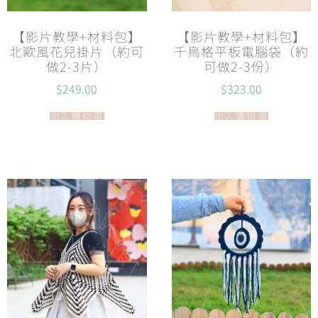
【影片教學+材料包】
【影片教學+材料包】
北歐風花兒掛片（約可
千鳥格平板電腦袋（約
做2-3片）
可做2-3份）
$
249.00
$
323.00
加入購物車
加入購物車