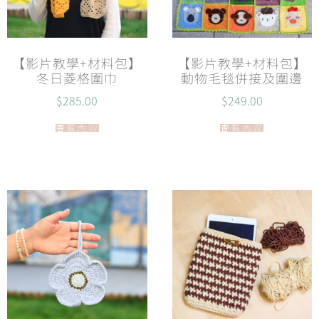
【影片教學+材料包】
【影片教學+材料包】
冬日菱格圍巾
動物毛毯併接及圍邊
$
285.00
$
249.00
查看內容
查看內容