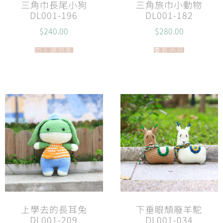
三角巾長尾小狗
三角旅巾小動物
DL001-196
DL001-182
$
240.00
$
280.00
加入購物車
查看內容
上學去的長耳兔
下垂眼頹廢羊駝
DL001-209
DL001-034