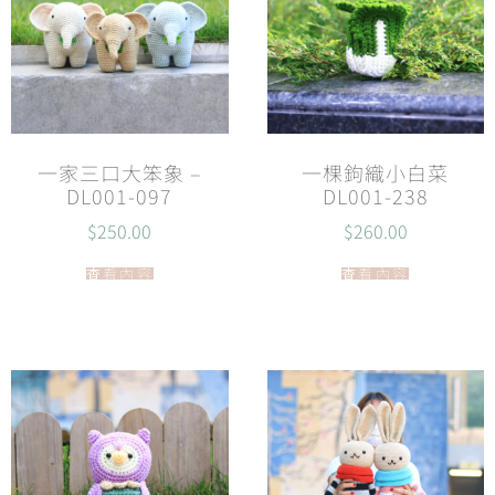
一家三口大笨象 –
一棵鉤織小白菜
DL001-097
DL001-238
$
250.00
$
260.00
查看內容
查看內容