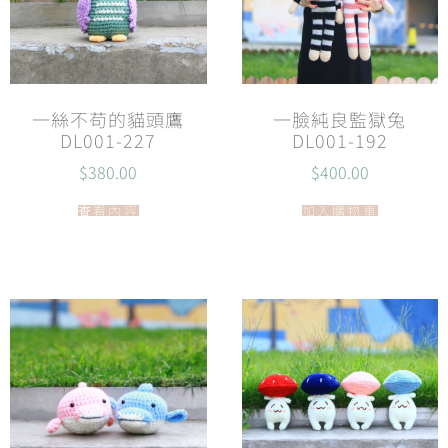
一絲不苟的貓頭鷹
一臉純良監獄兔
DL001-227
DL001-192
$
380.00
$
400.00
查看內容
加入購物車