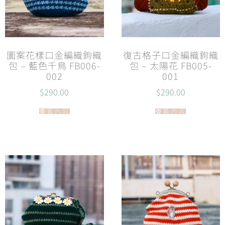
圖案花樣口金編織鉤織
復古格子口金編織鉤織
包 – 藍色千鳥 FB006-
包 – 太陽花 FB005-
002
001
$
290.00
$
290.00
查看內容
查看內容