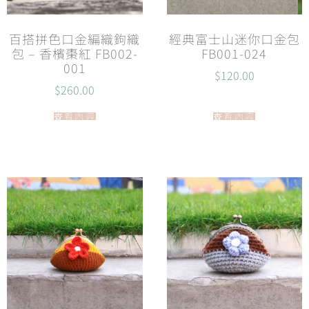
百搭拼色口金編織鉤織
經典富士山迷你口金包
包 – 香檳棗紅 FB002-
FB001-024
001
$
120.00
$
260.00
查看內容
查看內容