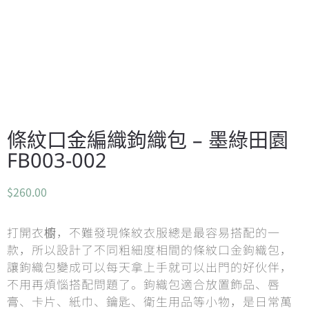
條紋口金編織鉤織包 – 墨綠田園
FB003-002
$
260.00
打開衣櫥，不難發現條紋衣服總是最容易搭配的一
款，所以設計了不同粗細度相間的條紋口金鉤織包，
讓鉤織包變成可以每天拿上手就可以出門的好伙伴，
不用再煩惱搭配問題了。鉤織包適合放置飾品、唇
膏、卡片、紙巾、鑰匙、衛生用品等小物，是日常萬