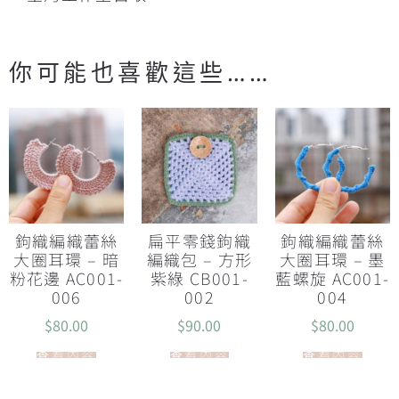
你可能也喜歡這些……
鉤織編織蕾絲
扁平零錢鉤織
鉤織編織蕾絲
大圈耳環 – 暗
編織包 – 方形
大圈耳環 – 墨
粉花邊 AC001-
紫綠 CB001-
藍螺旋 AC001-
006
002
004
$
80.00
$
90.00
$
80.00
查看內容
查看內容
查看內容