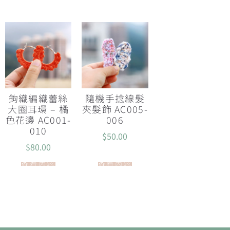
鉤織編織蕾絲
隨機手捻線髮
大圈耳環 – 橘
夾髮飾 AC005-
色花邊 AC001-
006
010
$
50.00
$
80.00
查看內容
查看內容