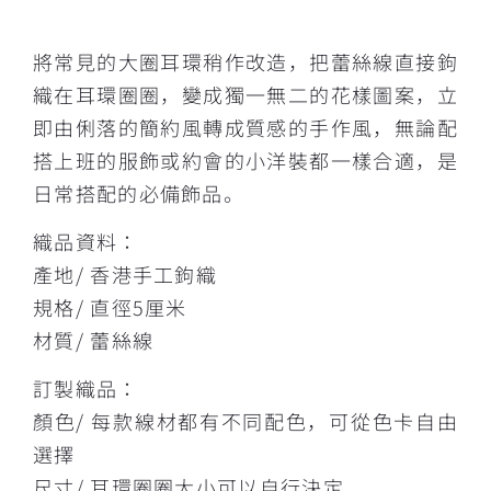
描述
將常見的大圈耳環稍作改造，把蕾絲線直接鉤
織在耳環圈圈，變成獨一無二的花樣圖案，立
即由俐落的簡約風轉成質感的手作風，無論配
搭上班的服飾或約會的小洋裝都一樣合適，是
日常搭配的必備飾品。
織品資料：
產地/ 香港手工鉤織
規格/ 直徑5厘米
材質/ 蕾絲線
訂製織品：
顏色/ 每款線材都有不同配色，可從色卡自由
選擇
尺寸/ 耳環圈圈大小可以自行決定