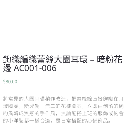
鉤織編織蕾絲大圈耳環 – 暗粉花
邊 AC001-006
$
80.00
將常見的大圈耳環稍作改造，把蕾絲線直接鉤織在耳
環圈圈，變成獨一無二的花樣圖案，立即由俐落的簡
約風轉成質感的手作風，無論配搭上班的服飾或約會
的小洋裝都一樣合適，是日常搭配的必備飾品。