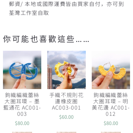
郵資/ 本地或國際運費皆由買家自付，亦可到
荃灣工作室自取
你可能也喜歡這些……
鉤織編織蕾絲
手織不規則花
鉤織編織蕾絲
大圈耳環 – 墨
邊橡皮圈
大圈耳環 – 明
藍通花 AC001-
AC003-001
黃花邊 AC001-
003
012
$
60.00
$
80.00
$
80.00
查看內容
查看內容
查看內容