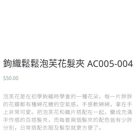
鉤織鬆鬆泡芙花髮夾 AC005-004
$
50.00
泡芙花是在初學鉤織時學會的一種花朵，每一片胖胖
的花瓣都有種綿花糖的空氣感，手感軟綿綿，拿在手
上非常可愛。把泡芙花和織片搭配在一起，變成充滿
手作感的百搭髮夾，而每套兩個髮夾的配色皆有少許
分別，日常搭配衣服及髮型就更方便了。