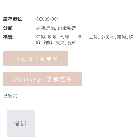
庫存單位
AC005-004
分類
鉤織飾品
,
鉤織髮飾
標籤
勾織
,
唧唧
,
套裝
,
手作
,
手工藝
,
泡芙花
,
編織
,
鈎
織
,
鉤織
,
髮夾
,
髮飾
FB私訊了解更多
WhatsApp了解更多
已售完
描述