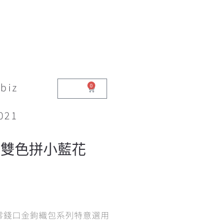
biz
0
$
0.00
021
棕雙色拼小藍花
零錢口金鉤織包系列特意選用