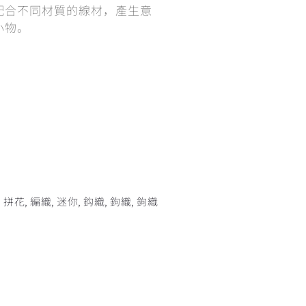
配合不同材質的線材，產生意
小物。
,
拼花
,
編織
,
迷你
,
鈎織
,
鉤織
,
鉤織