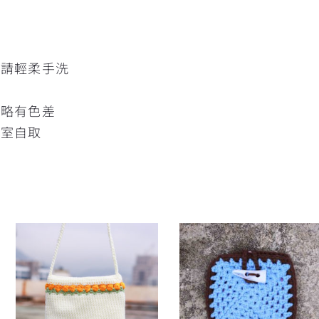
班
髒請輕柔手洗
片略有色差
作室自取