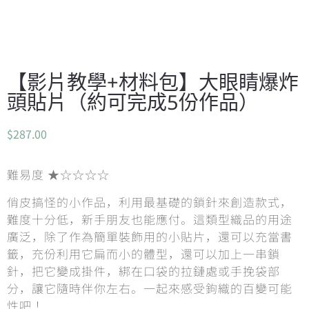
【影片教學+材料包】大眼睛爆炸
頭貼片（約可完成5份作品）
$
287.00
難易度 ★☆☆☆☆
俏皮搞怪的小作品，利用最基礎的鎖針來創造款式，
難度十分低，新手朋友也能應付。這類型織品的用途
廣泛，除了作為簡單裝飾用的小貼片，還可以充當書
籤，充份利用它扁而小的體型，還可以加上一串鎖
針，把它變成掛件，綁在口袋的拉鏈處或手挽袋部
分，讓它隨時伴你左右。一起來感受鉤織的百變可能
性吧！