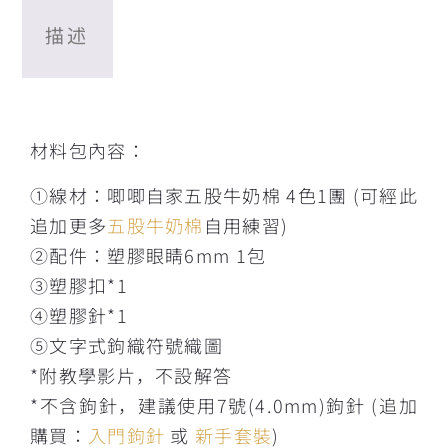
描述
描述
材料包內容：
①線材：唧唧自家五股牛奶棉 4色1團 (可經此
追加更多
五股牛奶棉
自用練習)
②配件：塑膠眼睛6mm 1包
③塑膠扣*1
④塑膠針*1
⑤文字式鉤織符號織圖
*附教學影片，不設解答
*不含鉤針，建議使用7號(4.0mm)鉤針 (追加
購買：
入門鉤針
或
新手套裝
)