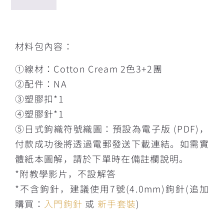
描述
材料包內容：
①線材：Cotton Cream 2色3+2團
②配件：NA
③塑膠扣*1
④塑膠針*1
⑤日式鉤織符號織圖：預設為電子版 (PDF)，
付款成功後將透過電郵發送下載連結。如需實
體紙本圖解，請於下單時在備註欄說明。
*附教學影片，不設解答
*不含鉤針，建議使用7號(4.0mm)鉤針(追加
購買：
入門鉤針
或
新手套裝
)