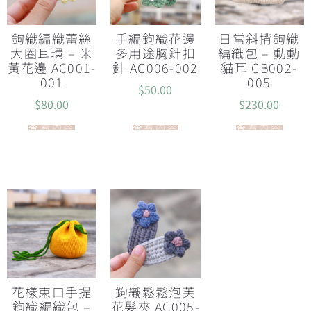
鉤織編織蕾絲
手編鉤織花邊
日常斜揹鉤織
大圈耳環 – 米
多用途胸針扣
編織包 – 動動
黃花邊 AC001-
針 AC006-002
貓耳 CB002-
001
005
$
50.00
$
80.00
$
230.00
查看內容
查看內容
查看內容
花樣束口手提
鉤織鬆鬆泡芙
鉤織編織包 –
花髮夾 AC005-