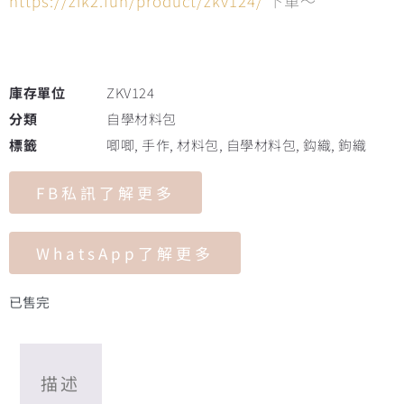
https://zik2.fun/product/zkv124/
下單～
庫存單位
ZKV124
分類
自學材料包
標籤
唧唧
,
手作
,
材料包
,
自學材料包
,
鈎織
,
鉤織
FB私訊了解更多
WhatsApp了解更多
已售完
描述