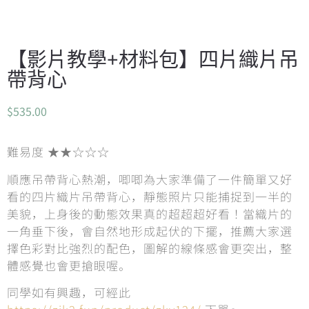
【影片教學+材料包】四片織片吊
帶背心
$
535.00
難易度 ★★☆☆☆
順應吊帶背心熱潮，唧唧為大家準備了一件簡單又好
看的四片織片吊帶背心，靜態照片只能捕捉到一半的
美貌，上身後的動態效果真的超超超好看！當織片的
一角垂下後，會自然地形成起伏的下擺，推薦大家選
擇色彩對比強烈的配色，圖解的線條感會更突出，整
體感覺也會更搶眼喔。
同學如有興趣，可經此