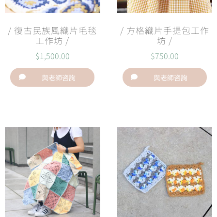
/ 復古民族風織片毛毯
/ 方格織片手提包工作
工作坊 /
坊 /
$
1,500.00
$
750.00
與老師咨詢
與老師咨詢