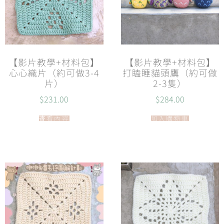
【影片教學+材料包】
【影片教學+材料包】
心心織片（約可做3-4
打瞌睡貓頭鷹（約可做
片）
2-3隻）
$
231.00
$
284.00
查看內容
加入購物車