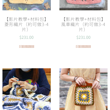
【影片教學+材料包】
【影片教學+材料包】
菱形織片（約可做3-4
風車織片（約可做3-4
片）
片）
$
231.00
$
231.00
查看內容
查看內容