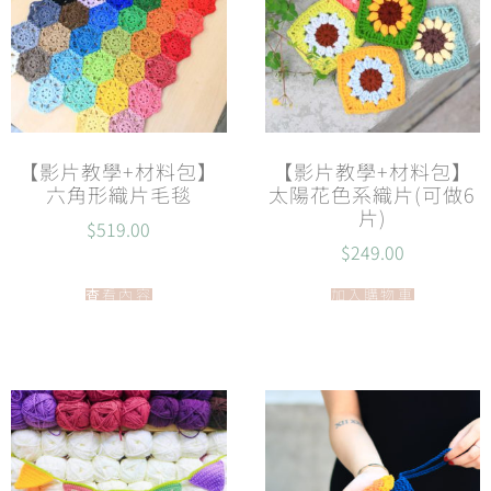
【影片教學+材料包】
【影片教學+材料包】
六角形織片毛毯
太陽花色系織片(可做6
片)
$
519.00
$
249.00
查看內容
加入購物車