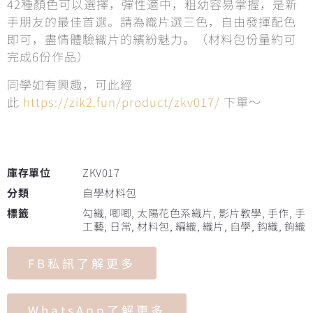
42種顏色可以選擇，彈性適中，粗幼容易掌握，是新
手朋友的最佳首選。請為織片選三色，自由發揮配色
即可，盡情體驗織片的繽紛魅力。（材料包份量約可
完成6份作品）
同學如有興趣，可此經
此
https://zik2.fun/product/zkv017/
下單～
庫存單位
ZKV017
分類
自學材料包
標籤
勾織
,
唧唧
,
太陽花色系織片
,
影片教學
,
手作
,
手
工藝
,
日常
,
材料包
,
編織
,
織片
,
自學
,
鈎織
,
鉤織
FB私訊了解更多
WhatsApp了解更多