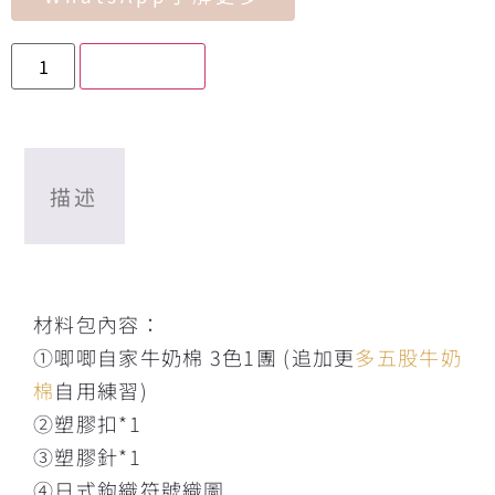
加入購物車
描述
描述
材料包內容：
①唧唧自家牛奶棉 3色1團 (追加更
多五股牛奶
棉
自用練習)
②塑膠扣*1
③塑膠針*1
④日式鉤織符號織圖