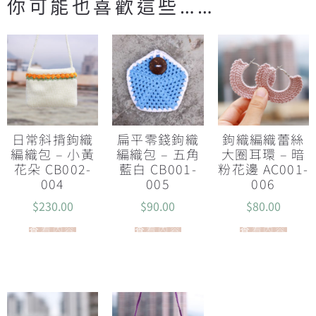
你可能也喜歡這些……
日常斜揹鉤織
扁平零錢鉤織
鉤織編織蕾絲
編織包 – 小黃
編織包 – 五角
大圈耳環 – 暗
花朵 CB002-
藍白 CB001-
粉花邊 AC001-
004
005
006
$
230.00
$
90.00
$
80.00
查看內容
查看內容
查看內容