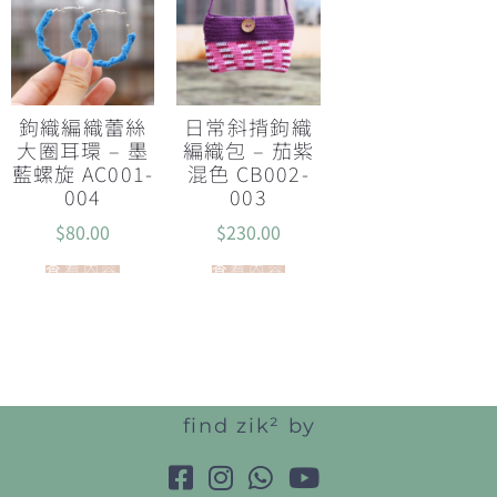
鉤織編織蕾絲
日常斜揹鉤織
大圈耳環 – 墨
編織包 – 茄紫
藍螺旋 AC001-
混色 CB002-
004
003
$
80.00
$
230.00
查看內容
查看內容
find zik² by