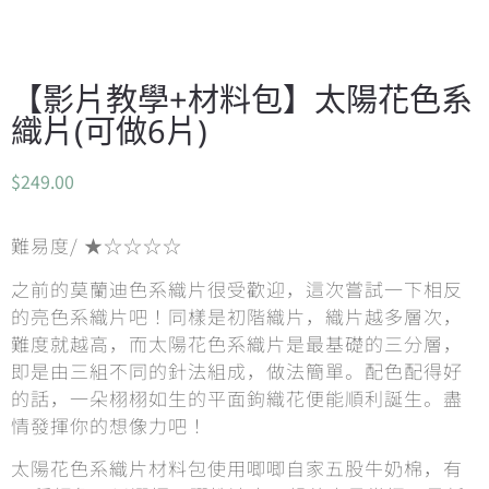
【影片教學+材料包】太陽花色系
織片(可做6片)
$
249.00
難易度/ ★☆☆☆☆
之前的莫蘭迪色系織片很受歡迎，這次嘗試一下相反
的亮色系織片吧！同樣是初階織片，織片越多層次，
難度就越高，而太陽花色系織片是最基礎的三分層，
即是由三組不同的針法組成，做法簡單。配色配得好
的話，一朵栩栩如生的平面鉤織花便能順利誕生。盡
情發揮你的想像力吧！
太陽花色系織片材料包使用唧唧自家五股牛奶棉，有