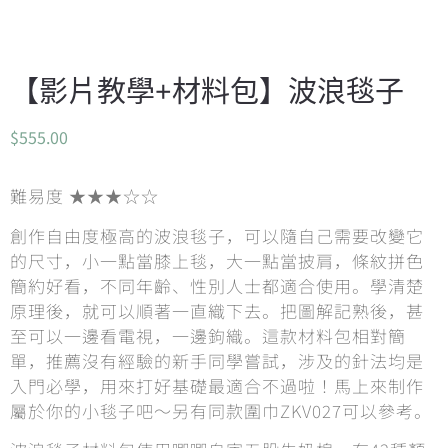
【影片教學+材料包】波浪毯子
$
555.00
難易度 ★★★☆☆
創作自由度極高的波浪毯子，可以隨自己需要改變它
的尺寸，小一點當膝上毯，大一點當披肩，條紋拼色
簡約好看，不同年齡、性別人士都適合使用。學清楚
原理後，就可以順著一直織下去。把圖解記熟後，甚
至可以一邊看電視，一邊鉤織。這款材料包相對簡
單，推薦沒有經驗的新手同學嘗試，涉及的針法均是
入門必學，用來打好基礎最適合不過啦！馬上來制作
屬於你的小毯子吧～另有同款圍巾ZKV027可以參考。