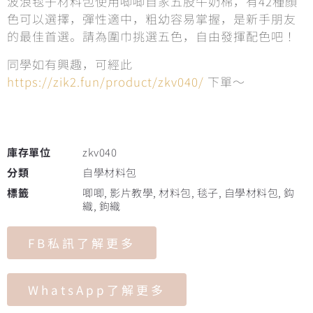
波浪毯子材料包使用唧唧自家五股牛奶棉，有42種顏
色可以選擇，彈性適中，粗幼容易掌握，是新手朋友
的最佳首選。請為圍巾挑選五色，自由發揮配色吧！
同學如有興趣，可經此
https://zik2.fun/product/zkv040/
下單～
庫存單位
zkv040
分類
自學材料包
標籤
唧唧
,
影片教學
,
材料包
,
毯子
,
自學材料包
,
鈎
織
,
鉤織
FB私訊了解更多
WhatsApp了解更多