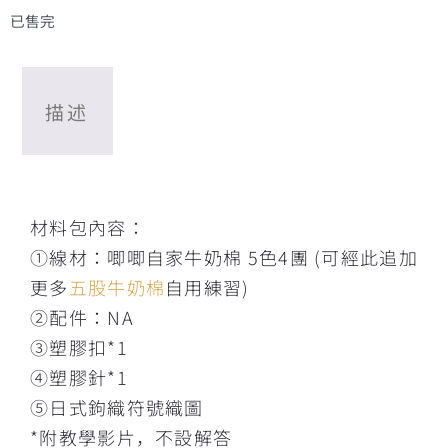
已售完
描述
描述
材料包內容：
①線材：唧唧自家牛奶棉 5色4團 (可經此追加
更多
五股牛奶棉
自用練習)
②配件：NA
③塑膠扣*1
④塑膠針*1
⑤日式鉤織符號織圖
*附教學影片，不設解答