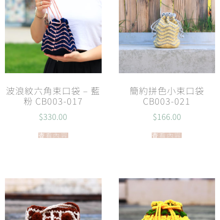
波浪紋六角束口袋 – 藍
簡約拼色小束口袋
粉 CB003-017
CB003-021
$
330.00
$
166.00
查看內容
查看內容