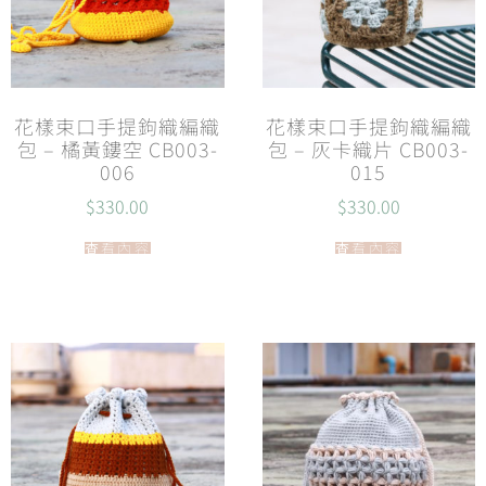
花樣束口手提鉤織編織
花樣束口手提鉤織編織
包 – 橘黃鏤空 CB003-
包 – 灰卡織片 CB003-
006
015
$
330.00
$
330.00
查看內容
查看內容