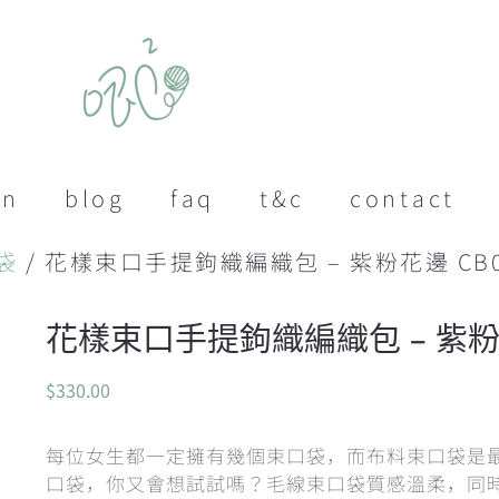
on
blog
faq
t&c
contact
袋
/ 花樣束口手提鉤織編織包 – 紫粉花邊 CB00
花樣束口手提鉤織編織包 – 紫粉花邊
$
330.00
每位女生都一定擁有幾個束口袋，而布料束口袋是
口袋，你又會想試試嗎？毛線束口袋質感溫柔，同