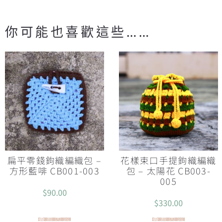
你可能也喜歡這些……
扁平零錢鉤織編織包 –
花樣束口手提鉤織編織
方形藍啡 CB001-003
包 – 太陽花 CB003-
005
$
90.00
$
330.00
查看內容
查看內容