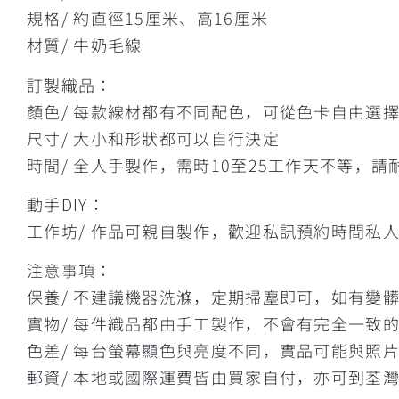
規格/ 約直徑15厘米、高16厘米
材質/ 牛奶毛線
訂製織品：
顏色/ 每款線材都有不同配色，可從色卡自由選
尺寸/ 大小和形狀都可以自行決定
時間/ 全人手製作，需時10至25工作天不等，請
動手DIY：
工作坊/ 作品可親自製作，歡迎私訊預約時間私
注意事項：
保養/ 不建議機器洗滌，定期掃塵即可，如有變
實物/ 每件織品都由手工製作，不會有完全一致
色差/ 每台螢幕顯色與亮度不同，實品可能與照
郵資/ 本地或國際運費皆由買家自付，亦可到荃