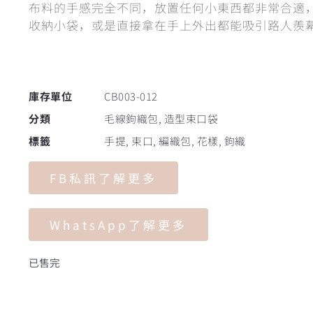
布料的手感完全不同，放置任何小東西都非常合適
收納小袋，或是直接拿在手上外出都能吸引路人羨
庫存單位
CB003-012
分類
毛線鉤織包
,
造型束口袋
標籤
手提
,
束口
,
編織包
,
花樣
,
鉤織
FB私訊了解更多
WhatsApp了解更多
已售完