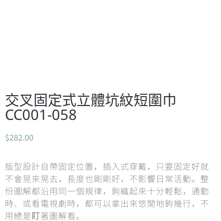
交叉固定式立體坑紋短圍巾
CC001-058
$
282.00
版型設計自帶固定位置，插入式穿戴，只要固定好就
不會晃來晃去，長度也剛剛好，不影響日常活動。整
份圖解都沿用同一個規律，鉤織起來十分輕鬆，通勤
時、或看電視劇時，都可以拿出來悠閒地鉤幾行，不
用總是盯著圖解看。