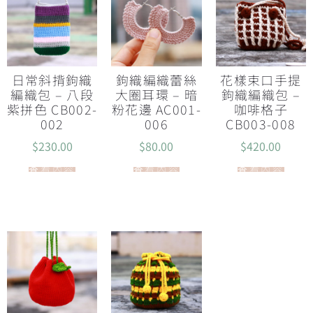
日常斜揹鉤織
鉤織編織蕾絲
花樣束口手提
編織包 – 八段
大圈耳環 – 暗
鉤織編織包 –
紫拼色 CB002-
粉花邊 AC001-
咖啡格子
002
006
CB003-008
$
230.00
$
80.00
$
420.00
查看內容
查看內容
查看內容