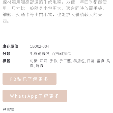
線材選用觸感舒適的牛奶毛線，方便一年四季都能使
用，尺寸比一般隨身小包更大，適合同時放置手機、
鑰匙、交通卡等出門小物，也能放入體積較大的東
西。
庫存單位
CB002-004
分類
毛線鉤織包
,
百搭斜揹包
標籤
勾織
,
唧唧
,
手作
,
手工藝
,
斜揹包
,
日常
,
編織
,
鈎
織
,
鉤織
FB私訊了解更多
WhatsApp了解更多
已售完