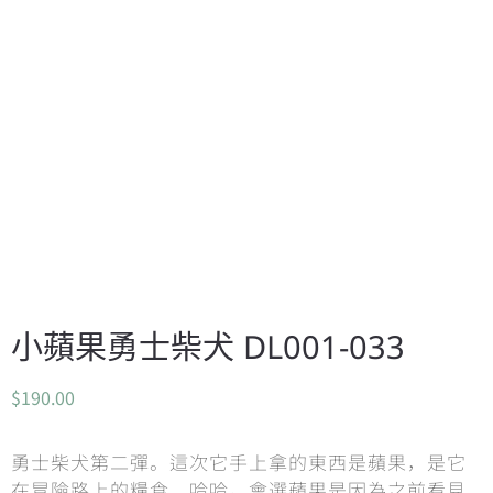
小蘋果勇士柴犬 DL001-033
$
190.00
勇士柴犬第二彈。這次它手上拿的東西是蘋果，是它
在冒險路上的糧食，哈哈。會選蘋果是因為之前看見