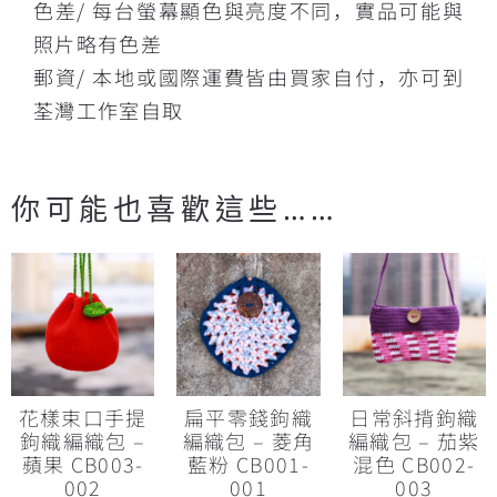
色差/ 每台螢幕顯色與亮度不同，實品可能與
照片略有色差
郵資/ 本地或國際運費皆由買家自付，亦可到
荃灣工作室自取
你可能也喜歡這些……
花樣束口手提
扁平零錢鉤織
日常斜揹鉤織
鉤織編織包 –
編織包 – 菱角
編織包 – 茄紫
蘋果 CB003-
藍粉 CB001-
混色 CB002-
002
001
003