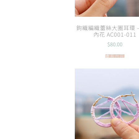
鉤織編織蕾絲大圈耳環 –
內花 AC001-011
$
80.00
查看內容