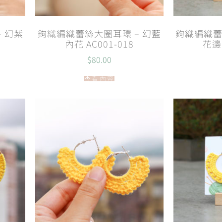
 幻紫
鉤織編織蕾絲大圈耳環 – 幻藍
鉤織編織蕾
內花 AC001-018
花邊 
$
80.00
查看內容