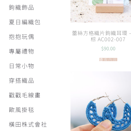
鉤織飾品
夏日編織包
蕾絲方格織片鉤織耳環 –
抱抱玩偶
棕 AC002-007
$
90.00
專屬禮物
查看內容
日常小物
穿搭織品
戳戳毛線畫
歐風掛毯
橫田株式會社