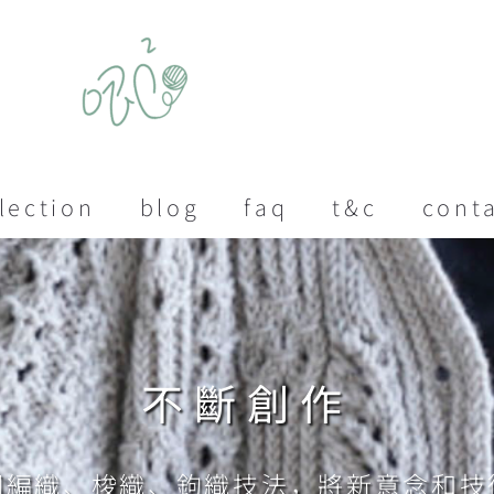
lection
blog
faq
t&c
cont
不斷創作
同編織、梭織、鉤織技法，將新意念和技