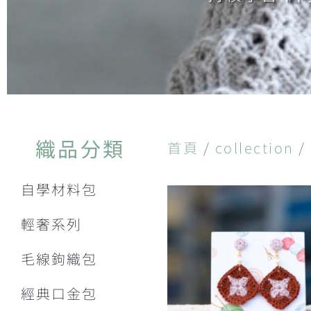
織品分類
首頁
/
collection
/
自學材料包
輕奢系列
毛線鉤織包
經典口金包