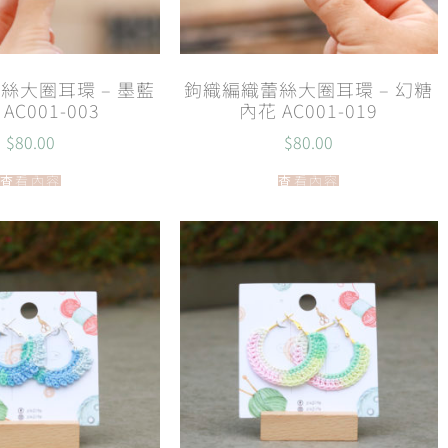
絲大圈耳環 – 墨藍
鉤織編織蕾絲大圈耳環 – 幻糖
AC001-003
內花 AC001-019
$
80.00
$
80.00
查看內容
查看內容