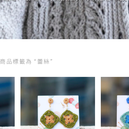
 商品標籤為 “蕾絲”