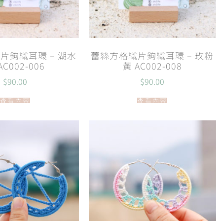
片鉤織耳環 – 湖水
蕾絲方格織片鉤織耳環 – 玫粉
AC002-006
黃 AC002-008
$
90.00
$
90.00
查看內容
查看內容