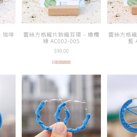
 咖啡
蕾絲方格織片鉤織耳環 – 橄欖
蕾絲方格織
綠 AC002-005
藍 
$
90.00
查看內容