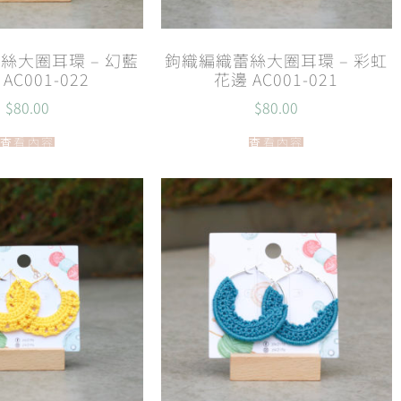
絲大圈耳環 – 幻藍
鉤織編織蕾絲大圈耳環 – 彩虹
AC001-022
花邊 AC001-021
$
80.00
$
80.00
查看內容
查看內容