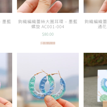
 墨藍
鉤織編織蕾絲大圈耳環 – 墨藍
鉤織編織蕾
螺旋 AC001-004
通花 
$
80.00
查看內容