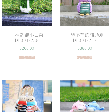
一棵鉤織小白菜
一絲不苟的貓頭鷹
DL001-238
DL001-227
$
260.00
$
380.00
查看內容
查看內容