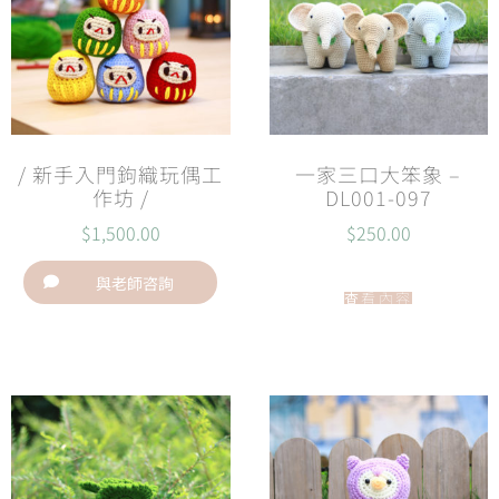
/ 新手入門鉤織玩偶工
一家三口大笨象 –
作坊 /
DL001-097
$
1,500.00
$
250.00
與老師咨詢
查看內容