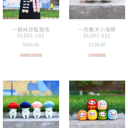
一臉純良監獄兔
一飛衝天小海豚
DL001-192
DL001-021
$
400.00
$
120.00
加入購物車
查看內容