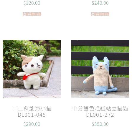
$
120.00
$
240.00
查看內容
查看內容
中二斜瀏海小貓
中分雙色毛絨站立貓貓
DL001-048
DL001-272
$
290.00
$
350.00