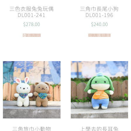
三色衣服兔兔玩偶
三角巾長尾小狗
DL001-241
DL001-196
$
278.00
$
240.00
查看內容
加入購物車
三角旅巾小動物
上學去的長耳兔