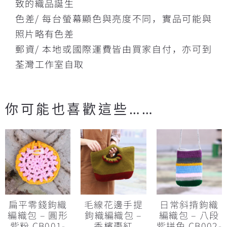
致的織品誕生
色差/ 每台螢幕顯色與亮度不同，實品可能與
照片略有色差
郵資/ 本地或國際運費皆由買家自付，亦可到
荃灣工作室自取
你可能也喜歡這些……
扁平零錢鉤織
毛線花邊手提
日常斜揹鉤織
編織包 – 圓形
鉤織編織包 –
編織包 – 八段
紫粉 CB001-
香檳棗紅
紫拼色 CB002-