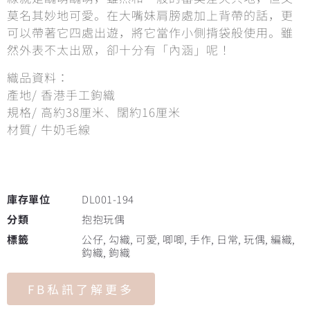
莫名其妙地可愛。在大嘴妹肩膀處加上背帶的話，更
可以帶著它四處出遊，將它當作小側揹袋般使用。雖
然外表不太出眾，卻十分有「內涵」呢！
織品資料：
產地/ 香港手工鉤織
規格/ 高約38厘米、闊約16厘米
材質/ 牛奶毛線
庫存單位
DL001-194
分類
抱抱玩偶
標籤
公仔
,
勾織
,
可愛
,
唧唧
,
手作
,
日常
,
玩偶
,
編織
,
鈎織
,
鉤織
FB私訊了解更多