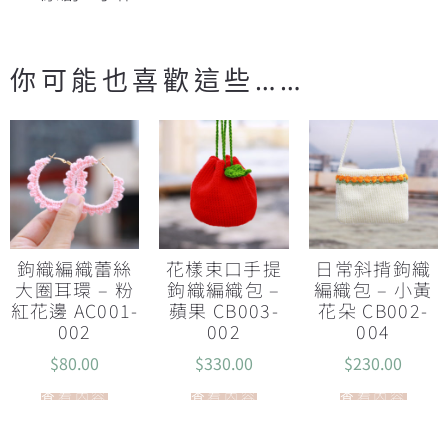
你可能也喜歡這些……
鉤織編織蕾絲
花樣束口手提
日常斜揹鉤織
大圈耳環 – 粉
鉤織編織包 –
編織包 – 小黃
紅花邊 AC001-
蘋果 CB003-
花朵 CB002-
002
002
004
$
80.00
$
330.00
$
230.00
查看內容
查看內容
查看內容