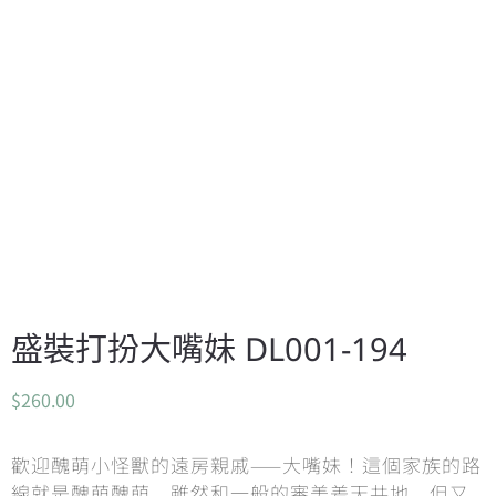
盛裝打扮大嘴妹 DL001-194
$
260.00
歡迎醜萌小怪獸的遠房親戚——大嘴妹！這個家族的路
線就是醜萌醜萌，雖然和一般的審美差天共地，但又