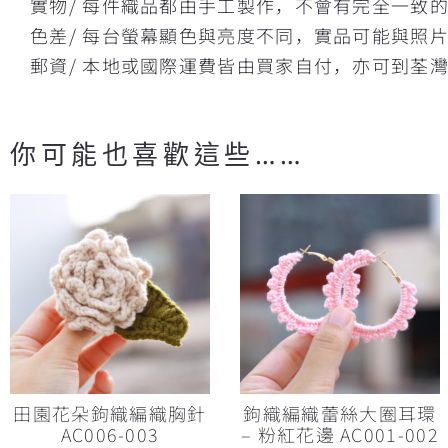
實物/ 每件織品都由手工製作，不會有完全一致
色差/ 每台螢幕顯色與亮度不同，實品可能與照
郵資/ 本地或國際運費皆由買家自付，亦可到荃
你可能也喜歡這些……
田園花朵鉤織編織胸針
鉤織編織蕾絲大圈耳環
AC006-003
– 粉紅花邊 AC001-002