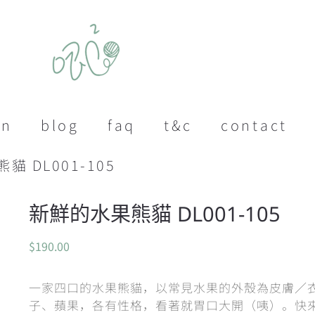
on
blog
faq
t&c
contact
貓 DL001-105
新鮮的水果熊貓 DL001-105
$
190.00
一家四口的水果熊貓，以常見水果的外殼為皮膚／
子、蘋果，各有性格，看著就胃口大開（咦）。快