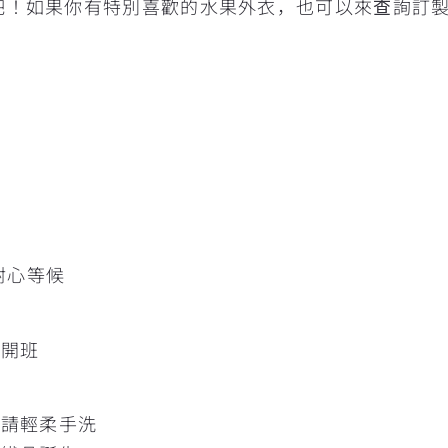
吧！如果你有特別喜歡的水果外衣，也可以來查詢訂
擇
耐心等候
人開班
髒請輕柔手洗