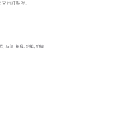
來查詢訂製喔。
貓
,
玩偶
,
編織
,
鈎織
,
鉤織