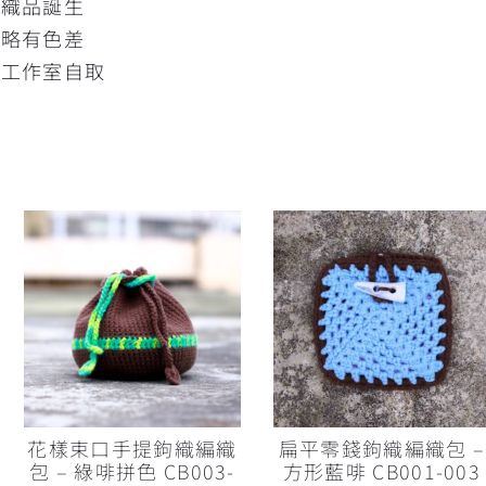
的織品誕生
片略有色差
灣工作室自取
花樣束口手提鉤織編織
扁平零錢鉤織編織包 –
包 – 綠啡拼色 CB003-
方形藍啡 CB001-003