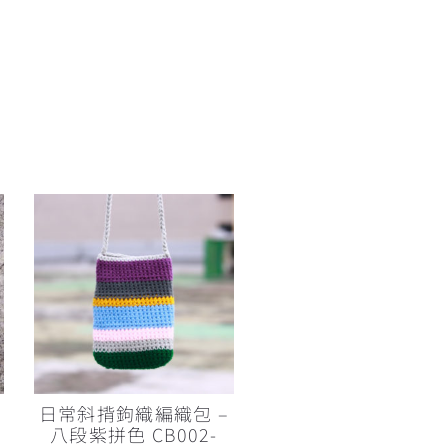
日常斜揹鉤織編織包 –
八段紫拼色 CB002-