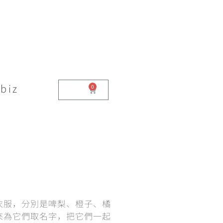
biz
0
$
0.00
衣服，分別是啤梨、橙子、橘
來為它們取名字，把它們一起