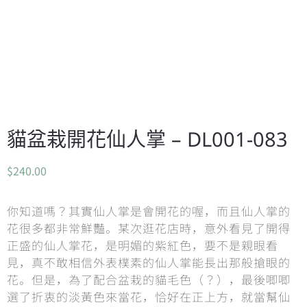
貓盆栽開花仙人掌 – DL001-083
$
240.00
你知道嗎？其實仙人掌是會開花的喔，而且仙人掌的
花很多都非常鮮豔。某次逛花店時，意外看見了開得
正盛的仙人掌花，是明媚的紫紅色，要不是親眼看
見，真不敢相信外表樸素的仙人掌能長出那般搶眼的
花。但是，為了配合盆栽的貓毛色（？），最後唧唧
選了折衷的淡黃色來當花，恰好在正上方，就當幫仙