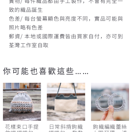
實物/ 每件織品都由手工製作，不會有完全一
致的織品誕生
色差/ 每台螢幕顯色與亮度不同，實品可能與
照片略有色差
郵資/ 本地或國際運費皆由買家自付，亦可到
荃灣工作室自取
你可能也喜歡這些……
花樣束口手提
日常斜揹鉤織
鉤織編織蕾絲