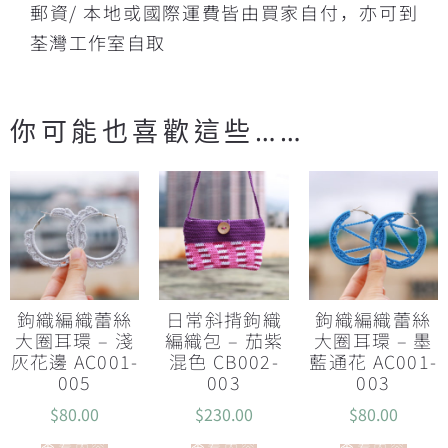
郵資/ 本地或國際運費皆由買家自付，亦可到
荃灣工作室自取
你可能也喜歡這些……
鉤織編織蕾絲
日常斜揹鉤織
鉤織編織蕾絲
大圈耳環 – 淺
編織包 – 茄紫
大圈耳環 – 墨
灰花邊 AC001-
混色 CB002-
藍通花 AC001-
005
003
003
$
80.00
$
230.00
$
80.00
查看內容
查看內容
查看內容