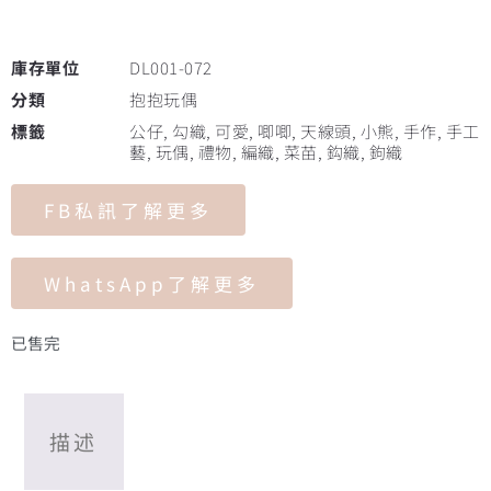
庫存單位
DL001-072
分類
抱抱玩偶
標籤
公仔
,
勾織
,
可愛
,
唧唧
,
天線頭
,
小熊
,
手作
,
手工
藝
,
玩偶
,
禮物
,
編織
,
菜苗
,
鈎織
,
鉤織
FB私訊了解更多
WhatsApp了解更多
已售完
描述