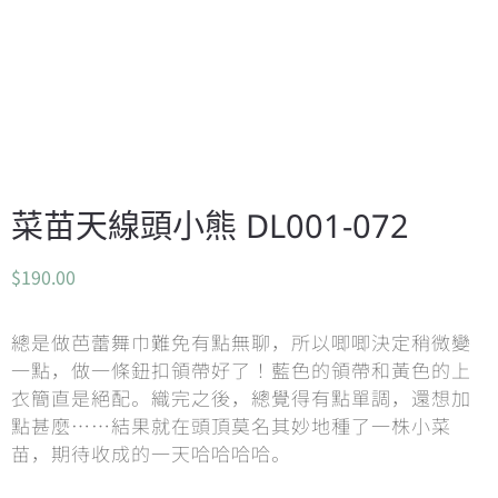
菜苗天線頭小熊 DL001-072
$
190.00
總是做芭蕾舞巾難免有點無聊，所以唧唧決定稍微變
一點，做一條鈕扣領帶好了！藍色的領帶和黃色的上
衣簡直是絕配。織完之後，總覺得有點單調，還想加
點甚麼……結果就在頭頂莫名其妙地種了一株小菜
苗，期待收成的一天哈哈哈哈。