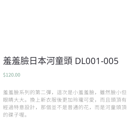
羞羞臉日本河童頭 DL001-005
$
120.00
羞羞臉系列的第二彈，這次是小羞羞臉，雖然臉小但
眼睛大大。換上新衣服後更加玲瓏可愛，而且頭頂有
經過特意設計，那個並不是普通的花，而是河童頭頂
的碟子喔。