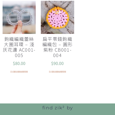
鉤織編織蕾絲
扁平零錢鉤織
大圈耳環 – 淺
編織包 – 圓形
灰花邊 AC001-
紫粉 CB001-
005
004
$
80.00
$
90.00
查看內容
查看內容
find zik² by