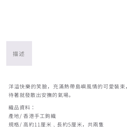
描述
描述
洋溢快樂的笑臉，充滿熱帶島嶼風情的可愛裝束
待著就發散出安撫的氣場。
織品資料：
產地/ 香港手工鉤織
規格/ 高約11厘米﹑長約5厘米，共兩隻