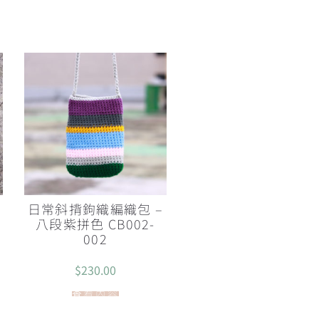
日常斜揹鉤織編織包 –
八段紫拼色 CB002-
002
$
230.00
查看內容