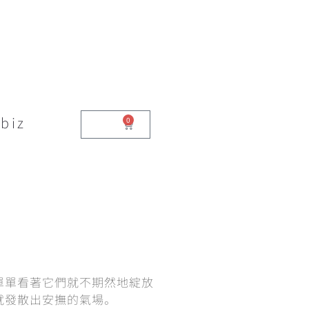
biz
0
$
0.00
單單看著它們就不期然地綻放
就發散出安撫的氣場。