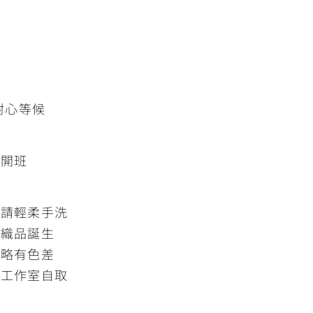
擇
耐心等候
人開班
髒請輕柔手洗
的織品誕生
片略有色差
灣工作室自取