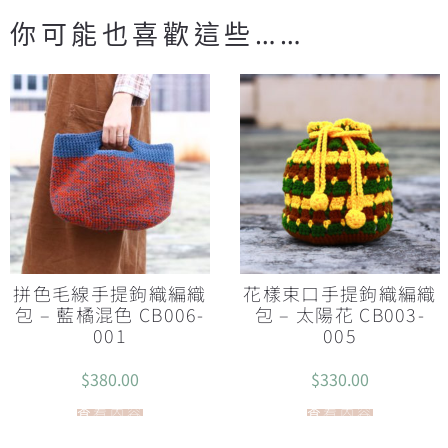
你可能也喜歡這些……
拼色毛線手提鉤織編織
花樣束口手提鉤織編織
包 – 藍橘混色 CB006-
包 – 太陽花 CB003-
001
005
$
380.00
$
330.00
查看內容
查看內容