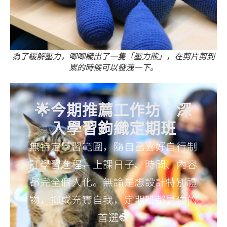
為了緩解壓力，唧唧織出了一隻「壓力熊」，在剪片剪到
累的時候可以發洩一下。
🌟今期推薦工作坊：深
入學習鉤織定期班
無特定學習範圍，隨自己喜好自行制
訂學習進程，上課日子、時間、內容
都完全個人化。無論是想設計特別禮
物，抑或充實自我，定期班都是你的
首選🧶