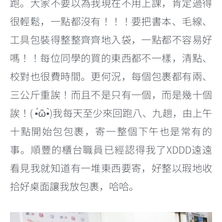
跑。大家不要以為我現在不用上課，肯定過得
很輕鬆，一點都沒有！！！要把書本、毛線、
工具包裝得整整齊齊地入袋，一點都不容易好
嗎！！每位同學的買的東西都不一樣，清點、
校對也很費時間。更何況，每個包裹都有兩、
三公斤重誒！而且不是只有一個，而是幾十個
誒！
( •́ὤ•̀)
我每天至少來回跑八、九趟，由上午
十點開始包包裹，寄一整個下午也是常有的
事。順豐的櫃台職員已經認得我了XDDD遠遠
看見我就知道有一堆東西要寄，好整以瑕地收
拾好桌面讓我放包裹，哈哈。