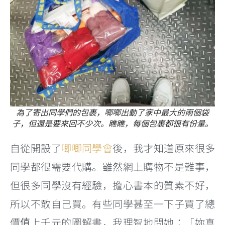
為了寄出同學們的包裹，唧唧出動了家中最大的兩個袋
子，但還是要來回不少次。瞧瞧，每個包裹都很有份量。
自從開設了
唧唧同學會
後，我才知道原來很多
同學都很需要代購。雖然網上購物不是難事，
但很多同學沒有經驗，擔心書本的質素不好，
所以不敢自己買。有些同學甚至一下子買了總
價值上千元的圖解書，我理智地問她：「妳真