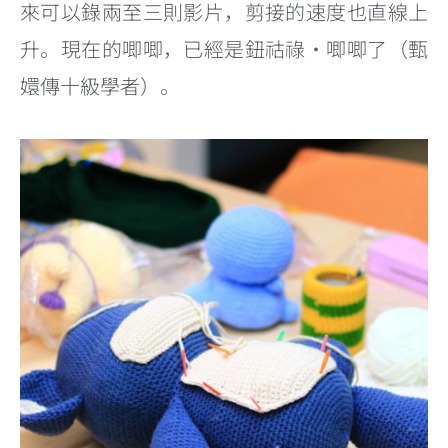
來可以錄兩至三則影片，剪接的速度也直線上
升。現在的唧唧，已經是鈕祜祿・唧唧了（甄
嬛傳十級學者）。