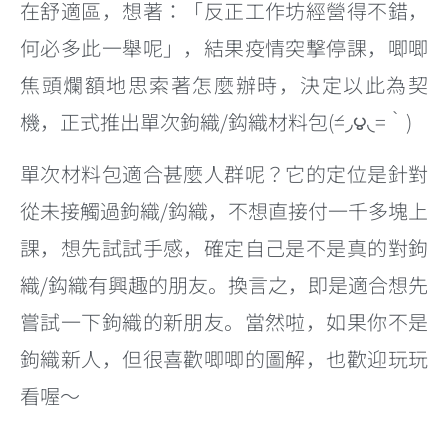
在舒適區，想著：「反正工作坊經營得不錯，
何必多此一舉呢」，結果疫情突撃停課，唧唧
焦頭爛額地思索著怎麼辦時，決定以此為契
機，正式推出單次鉤織/鈎織材料包(́=◞౪◟=‵)
單次材料包適合甚麼人群呢？它的定位是針對
從未接觸過鉤織/鈎織，不想直接付一千多塊上
課，想先試試手感，確定自己是不是真的對鉤
織/鈎織有興趣的朋友。換言之，即是適合想先
嘗試一下鉤織的新朋友。當然啦，如果你不是
鉤織新人，但很喜歡唧唧的圖解，也歡迎玩玩
看喔～