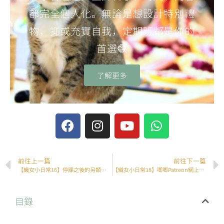
都完全個人化。無論是想設計特別禮
物，抑或充實自我，定期班都是你的
首選🧶
了解更多
前往上一篇
前往下一篇
【織女小日常16】停課之後的另類忙碌
【織女小日常18】唧唧Patreon網上課程該選哪個會籍？
目錄