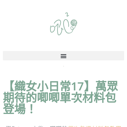
【織女小日常17】萬眾
期待的唧唧單次材料包
登場！