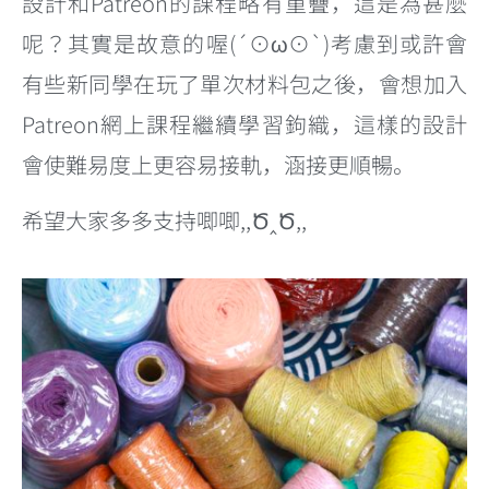
設計和Patreon的課程略有重疊，這是為甚麼
呢？其實是故意的喔(´⊙ω⊙`)考慮到或許會
有些新同學在玩了單次材料包之後，會想加入
Patreon網上課程繼續學習鉤織，這樣的設計
會使難易度上更容易接軌，涵接更順暢。
希望大家多多支持唧唧,,Ծ‸Ծ,,