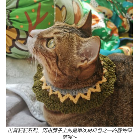
出賣貓貓系列。阿柑脖子上的是單次材料包之一的寵物頸
帶喔～