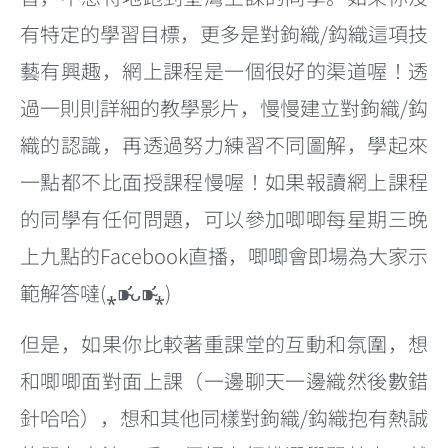
有特定的學習目標，更多是對鉤織/鈎織這項技
藝有興趣，網上課程是一個很好的渠道喔！透
過一則則詳細的教學影片，慢慢建立對鉤織/鈎
織的認識，再透過努力練習不同圖解，學起來
一點都不比面授課程慢喔！如果報讀網上課程
的同學有任何問題，可以參加唧唧每星期三晚
上九點的Facebook直播，唧唧會即場為大家示
範解答噠(⁎⁍̴̛ᴗ⁍̴̛⁎)
但是，如果你比較著重課堂的互動和氛圍，想
和唧唧面對面上課（一邊聊天一邊織然後數錯
針哈哈），想和其他同樣對鉤織/鈎織抱有熱誠