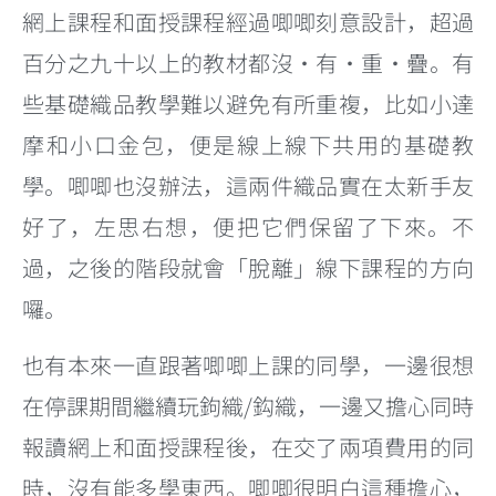
網上課程和面授課程經過唧唧刻意設計，超過
百分之九十以上的教材都沒・有・重・疊。有
些基礎織品教學難以避免有所重複，比如小達
摩和小口金包，便是線上線下共用的基礎教
學。唧唧也沒辦法，這兩件織品實在太新手友
好了，左思右想，便把它們保留了下來。不
過，之後的階段就會「脫離」線下課程的方向
囉。
也有本來一直跟著唧唧上課的同學，一邊很想
在停課期間繼續玩鉤織/鈎織，一邊又擔心同時
報讀網上和面授課程後，在交了兩項費用的同
時，沒有能多學東西。唧唧很明白這種擔心，