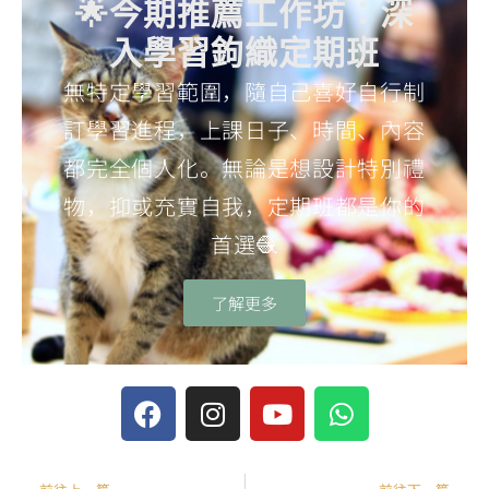
🌟今期推薦工作坊：深
入學習鉤織定期班
無特定學習範圍，隨自己喜好自行制
訂學習進程，上課日子、時間、內容
都完全個人化。無論是想設計特別禮
物，抑或充實自我，定期班都是你的
首選🧶
了解更多