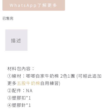
WhatsApp了解更多
已售完
描述
描述
材料包內容：
①線材：唧唧自家牛奶棉 2色1團 (可經此追加
更多
五股牛奶棉
自用練習)
②配件：NA
③塑膠扣*1
④塑膠針*1