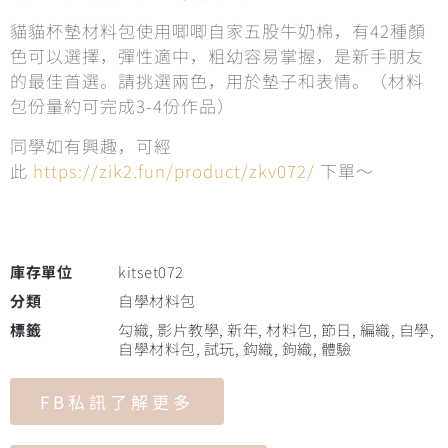
貓貓杯墊材料包使用唧唧自家五股牛奶棉，有42種顏
色可以選擇，彈性適中，粗幼容易掌握，是新手朋友
的最佳首選。請挑選兩色，用於墊子和表情。（材料
包份量約可完成3-4份作品）
同學如有興趣，可經
此
https://zik2.fun/product/zkv072/
下單～
庫存單位
kitset072
分類
自學材料包
標籤
勾織
,
影片教學
,
新年
,
材料包
,
節日
,
編織
,
自學
,
自學材料包
,
試玩
,
鈎織
,
鉤織
,
體驗
FB私訊了解更多