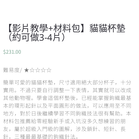
【影片教學+材料包】貓貓杯墊
（約可做3-4片）
$
231.00
難易度/ ★☆☆☆☆
簡單可愛的貓貓杯墊，尺寸適用絕大部分杯子，十分
實用。不過只要自行調整一下表情，其實就可以改成
其他動物喔。學會這個杯墊後，已經能掌握鉤織最基
本的環形起針以及平面圓形的做法，可以應用至不同
地方，對於日後繼續學習不同鉤織技法很有幫助。本
材料包推薦給零經驗新手或入坑沒多久想練習的朋
友，屬於超級入門級的圖解，涉及鎖針、短針、長
針，三種最最基礎的鉤織針法。