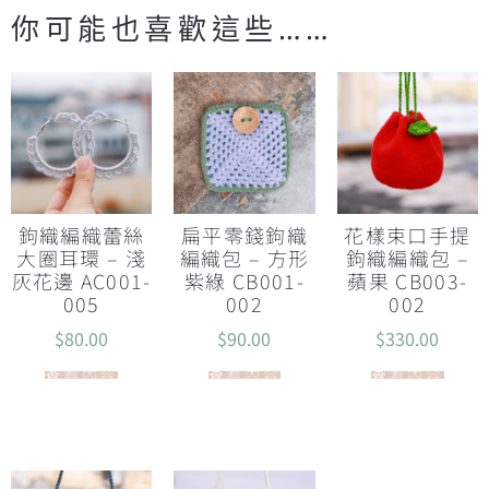
你可能也喜歡這些……
鉤織編織蕾絲
扁平零錢鉤織
花樣束口手提
大圈耳環 – 淺
編織包 – 方形
鉤織編織包 –
灰花邊 AC001-
紫綠 CB001-
蘋果 CB003-
005
002
002
$
80.00
$
90.00
$
330.00
查看內容
查看內容
查看內容