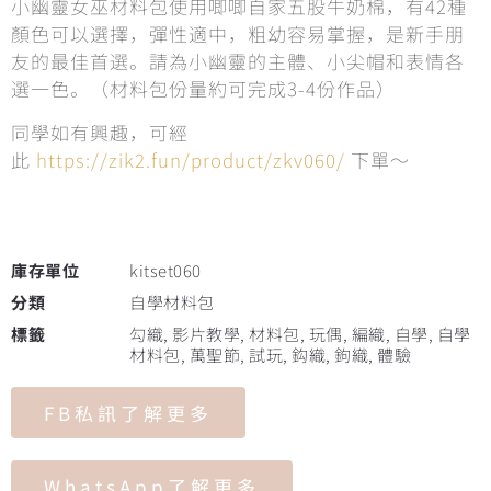
小幽靈女巫材料包使用唧唧自家五股牛奶棉，有42種
顏色可以選擇，彈性適中，粗幼容易掌握，是新手朋
友的最佳首選。請為小幽靈的主體、小尖帽和表情各
選一色。（材料包份量約可完成3-4份作品）
同學如有興趣，可經
此
https://zik2.fun/product/zkv060/
下單～
庫存單位
kitset060
分類
自學材料包
標籤
勾織
,
影片教學
,
材料包
,
玩偶
,
編織
,
自學
,
自學
材料包
,
萬聖節
,
試玩
,
鈎織
,
鉤織
,
體驗
FB私訊了解更多
WhatsApp了解更多