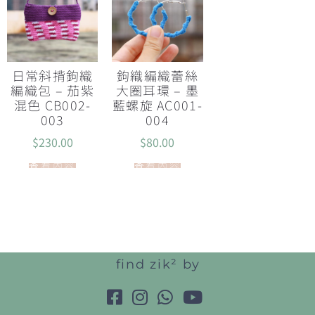
日常斜揹鉤織
鉤織編織蕾絲
編織包 – 茄紫
大圈耳環 – 墨
混色 CB002-
藍螺旋 AC001-
003
004
$
230.00
$
80.00
查看內容
查看內容
find zik² by