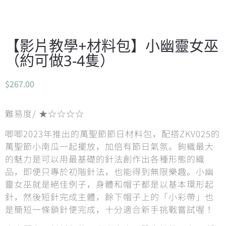
【影片教學+材料包】小幽靈女巫
（約可做3-4隻）
$
267.00
難易度/ ★☆☆☆☆
唧唧2023年推出的萬聖節節日材料包，配搭ZKV025的
萬聖節小南瓜一起擺放，加倍有節日氣氛。鉤織最大
的魅力是可以用最基礎的針法創作出各種形態的織
品，即便只專於初階針法，也能得到無限樂趣。小幽
靈女巫就是絕佳例子，身體和帽子都是以基本環形起
針，然後短針完成主體，餘下帽子上的「小彩帶」也
是簡短一條鎖針便完成，十分適合新手挑戰嘗試喔！