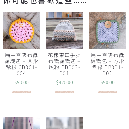
你可能也喜歡這些……
扁平零錢鉤織
花樣束口手提
扁平零錢鉤織
編織包 – 圓形
鉤織編織包 –
編織包 – 方形
紫粉 CB001-
灰粉 CB003-
紫綠 CB001-
004
001
002
$
90.00
$
420.00
$
90.00
查看內容
查看內容
查看內容