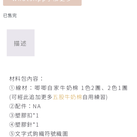
已售完
描述
描述
材料包內容：
①線材：唧唧自家牛奶棉 1色2團、2色1團
(可經此追加更多
五股牛奶棉
自用練習)
②配件：NA
③塑膠扣*1
④塑膠針*1
⑤文字式鉤織符號織圖