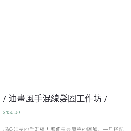
/ 油畫風手混線髮圈工作坊 /
$
450.00
超級貌美的手混線！即便是最簡單的圖解，一旦搭配