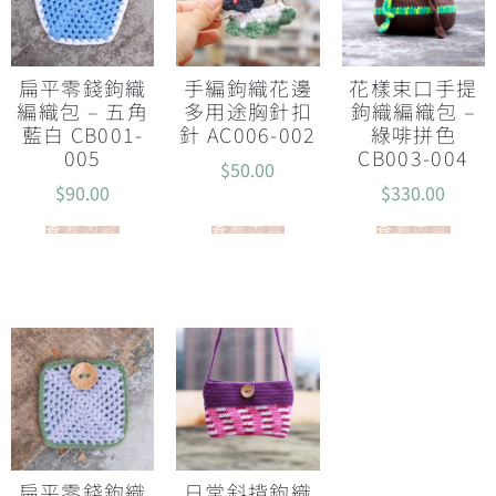
扁平零錢鉤織
手編鉤織花邊
花樣束口手提
編織包 – 五角
多用途胸針扣
鉤織編織包 –
藍白 CB001-
針 AC006-002
綠啡拼色
005
CB003-004
$
50.00
$
90.00
$
330.00
查看內容
查看內容
查看內容
扁平零錢鉤織
日常斜揹鉤織