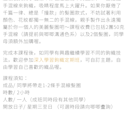
手混線來鉤織，吸睛程度馬上大躍升。如果你厭倦了
千篇一律、總是「撞款」的髮圈款式，不妨試著利用
顏色、花紋都獨一無二的手混線，親手製作出永遠獨
屬於你一個人的美麗髮圈吧～課程收費已包括2團50克
手混線（請提前與唧唧溝通色系）以及2個髮圈，同學
毋須額外加購喔。
完成本課程後，如同學有興趣繼續學習不同的鉤織技
法，歡迎參加
深入學習鉤織定期班
，可自訂主題，自
由學習自己喜歡的織品喔。
課程須知：
成品/ 同學將帶走1-2條手混線髮圈
時數/ 2小時
人數/ 一人（成班同時段有其他同學）
開放日子/ 星期三至日 （可選時段請向唧唧查詢）