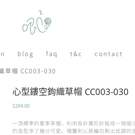
on
blog
faq
t&c
contact
草帽 CC003-030
心型鏤空鉤織草帽 CC003-030
$
284.00
一頂標準的夏季草帽，利用長針棗形針組成一個個
的造型添了幾分可愛。帽簷則以扇編包勒出低調的