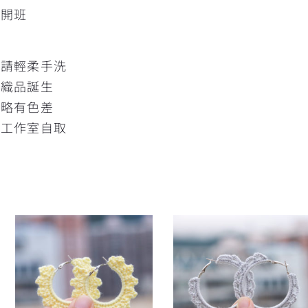
人開班
髒請輕柔手洗
的織品誕生
片略有色差
灣工作室自取