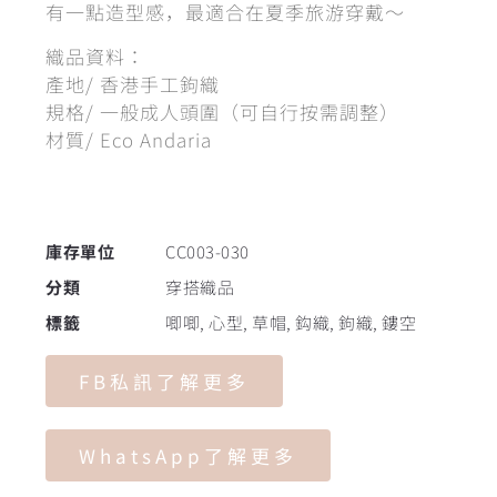
有一點造型感，最適合在夏季旅游穿戴～
織品資料：
產地/ 香港手工鉤織
規格/ 一般成人頭圍（可自行按需調整）
材質/ Eco Andaria
庫存單位
CC003-030
分類
穿搭織品
標籤
唧唧
,
心型
,
草帽
,
鈎織
,
鉤織
,
鏤空
FB私訊了解更多
WhatsApp了解更多