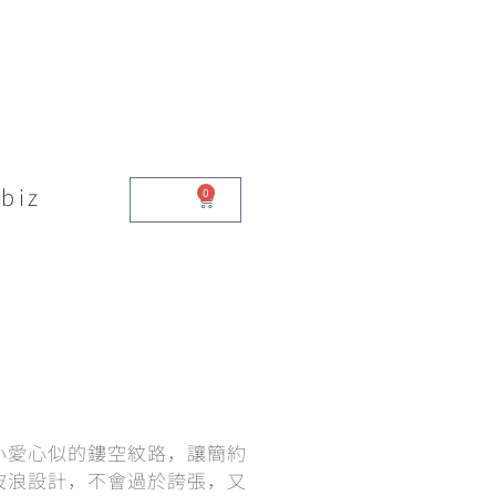
biz
0
$
0.00
小愛心似的鏤空紋路，讓簡約
波浪設計，不會過於誇張，又