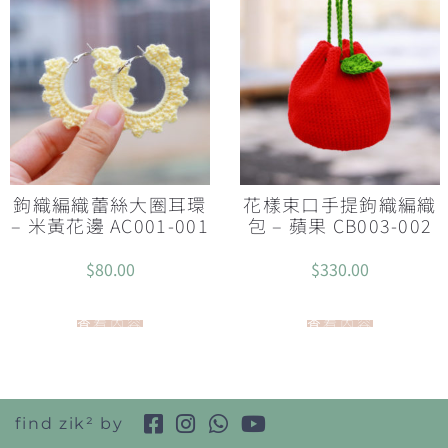
鉤織編織蕾絲大圈耳環
花樣束口手提鉤織編織
– 米黃花邊 AC001-001
包 – 蘋果 CB003-002
$
80.00
$
330.00
查看內容
查看內容
find zik² by