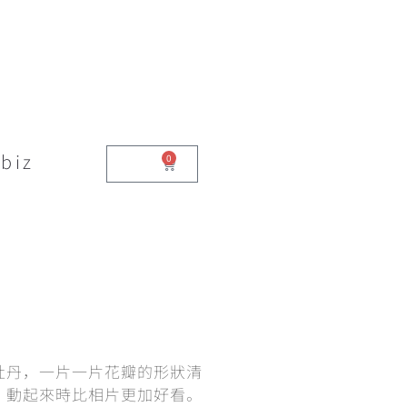
biz
0
$
0.00
牡丹，一片一片花瓣的形狀清
，動起來時比相片更加好看。