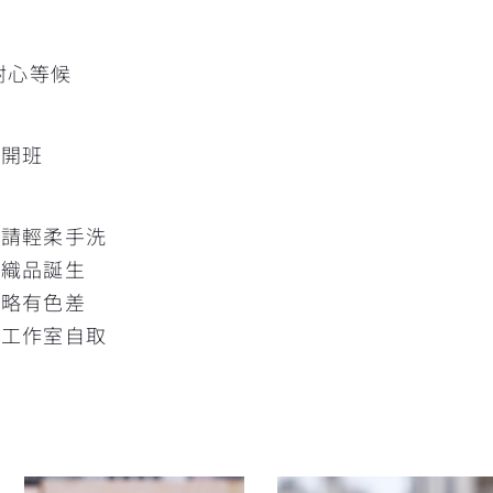
擇
耐心等候
人開班
髒請輕柔手洗
的織品誕生
片略有色差
灣工作室自取