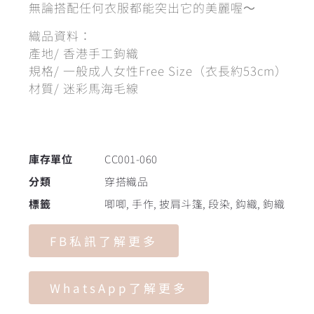
無論搭配任何衣服都能突出它的美麗喔
～
織品資料：
產地/ 香港手工鉤織
規格/ 一般成人女性Free Size（衣長約53cm）
材質/ 迷彩馬海毛線
庫存單位
CC001-060
分類
穿搭織品
標籤
唧唧
,
手作
,
披肩斗篷
,
段染
,
鈎織
,
鉤織
FB私訊了解更多
WhatsApp了解更多