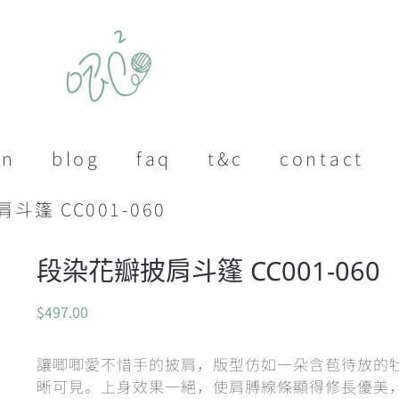
on
blog
faq
t&c
contact
斗篷 CC001-060
段染花瓣披肩斗篷 CC001-060
$
497.00
讓唧唧愛不惜手的披肩，版型仿如一朵含苞待放的
晰可見。上身效果一絕，使肩膊線條顯得修長優美