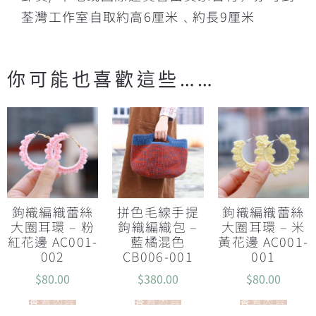
荃灣工作室自取約高6厘米﹑約長9厘米
你可能也喜歡這些……
鉤織編織蕾絲
拼色毛線手提
鉤織編織蕾絲
大圈耳環 – 粉
鉤織編織包 –
大圈耳環 – 米
紅花邊 AC001-
藍橘混色
黃花邊 AC001-
002
CB006-001
001
$
80.00
$
380.00
$
80.00
查看內容
查看內容
查看內容