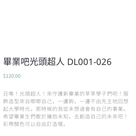
畢業吧光頭超人 DL001-026
$
120.00
召喚！光頭超人！來守護新畢業的莘莘學子們吧！服
飾造型來自唧唧自己，一邊鉤，一邊不由先主地回想
起大學時光。那時候的我從未想過會有自己的事業。
希望畢業生們敢於擁抱未知，去創造自己的未來吧！
彩帶顏色可以自由訂造喔。