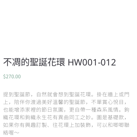
不凋的聖誕花環 HW001-012
$
270.00
提到聖誕節，自然就會想到聖誕花環。掛在牆上或門
上，陪伴你渡過美好溫馨的聖誕節，不單賞心悅目，
也能增添家裡的節日氛圍，更自帶一種森系風情。鉤
織花環和鉤織永生花有異曲同工之妙。圖是基礎款，
如果你有興趣訂製、往花環上加裝飾，可以和唧唧聯
絡喔～