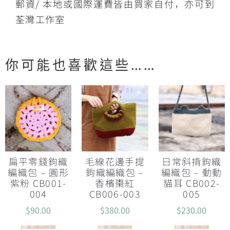
郵資/ 本地或國際運費皆由買家自付，亦可到
荃灣工作室
你可能也喜歡這些……
扁平零錢鉤織
毛線花邊手提
日常斜揹鉤織
編織包 – 圓形
鉤織編織包 –
編織包 – 動動
紫粉 CB001-
香檳棗紅
貓耳 CB002-
004
CB006-003
005
$
90.00
$
380.00
$
230.00
查看內容
查看內容
查看內容