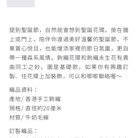
描述
提到聖誕節，自然就會想到聖誕花環。掛在牆
上或門上，陪伴你渡過美好溫馨的聖誕節，不
單賞心悅目，也能增添家裡的節日氛圍，更自
帶一種森系風情。鉤織花環和鉤織永生花有異
曲同工之妙。圖是基礎款，如果你有興趣訂
製、往花環上加裝飾，可以和唧唧聯絡喔～
織品資料：
產地/ 香港手工鉤織
規格/ 直徑約20厘米
材質/ 牛奶毛線
訂製織品：