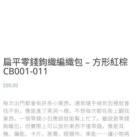
扁平零錢鉤織編織包 – 方形紅棕
CB001-011
$
90.00
每次出門都會有許多小東西，通常隨手掉到包裡就會
找不到，像是進了黑洞一樣。不想每次都在街上翻找
東西，一個零錢小包應該就能幫上忙了。雖說是零錢
鉤織包，但實際上可以放的東西不僅零錢，像是耳
機、鑰匙、卡片、唇膏、眼鏡布、車匙……讓小物再