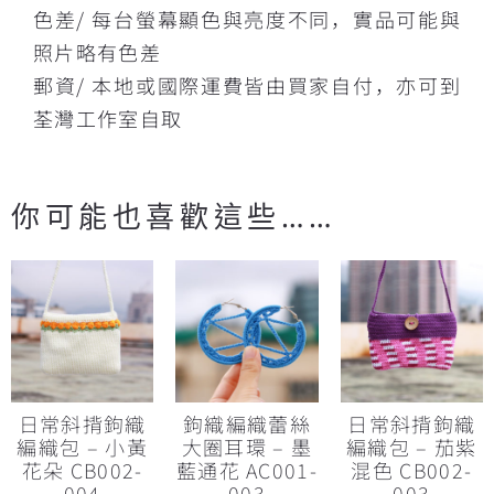
色差/ 每台螢幕顯色與亮度不同，實品可能與
照片略有色差
郵資/ 本地或國際運費皆由買家自付，亦可到
荃灣工作室自取
你可能也喜歡這些……
日常斜揹鉤織
鉤織編織蕾絲
日常斜揹鉤織
編織包 – 小黃
大圈耳環 – 墨
編織包 – 茄紫
花朵 CB002-
藍通花 AC001-
混色 CB002-
004
003
003