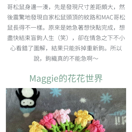
哥松鼠身邊一湊，先是發現尺寸差距頗大，然
後震驚地發現自家松鼠頭頂的紋路和MAC哥松
鼠長得不一樣。原來是她急著想快點完成，想
盡快結束盲鉤人生（笑），卻在情急之下不小
心看錯了圖解，結果只能拆掉重新鉤。所以
說，鉤織真的不能急啊～
Maggie的花花世界