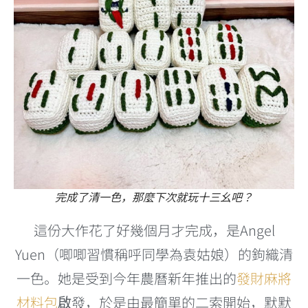
完成了清一色，那麼下次就玩十三幺吧？
這份大作花了好幾個月才完成，是Angel
Yuen（唧唧習慣稱呼同學為袁姑娘）的鉤織清
一色。她是受到今年農曆新年推出的
發財麻將
材料包
啟發，於是由最簡單的二索開始，默默