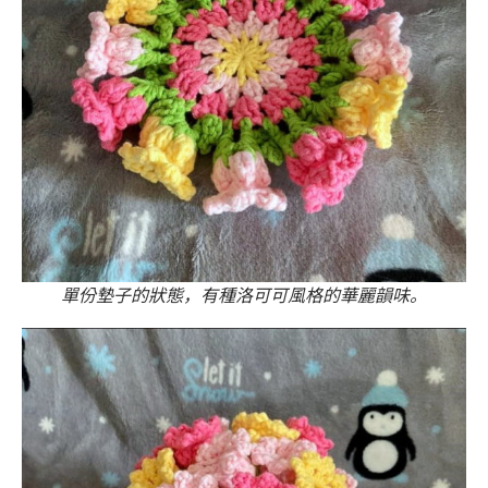
單份墊子的狀態，有種洛可可風格的華麗韻味。