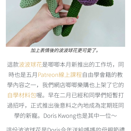
加上表情後的波波球花更可愛了。
這款
波波球花
是唧唧本月新推出的工作坊，同
時也是五月
Patreon線上課程
自由學會籍的教
學內容之一，我們網店唧唧樂購也上架了它的
自學材料包
喔。早在二月已經和同學們短暫打
過招呼，正式推出後意料之內地成為定期班同
學的新寵。Doris Kwong也是其中一位～
這份波波球花是Doris今年送給媽媽的母親節禮