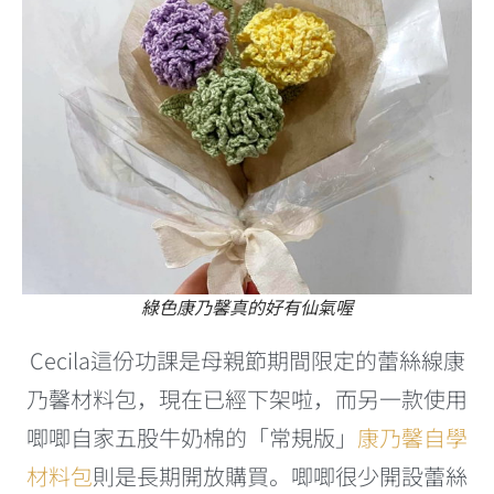
綠色康乃馨真的好有仙氣喔
Cecila這份功課是母親節期間限定的蕾絲線康
乃馨材料包，現在已經下架啦，而另一款使用
唧唧自家五股牛奶棉的「常規版」
康乃馨自學
材料包
則是長期開放購買。唧唧很少開設蕾絲