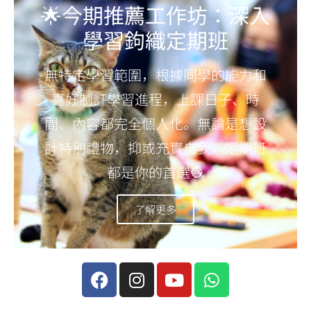
🌟今期推薦工作坊：深入
學習鉤織定期班
無特定學習範圍，根據同學的能力和
喜好制訂學習進程，上課日子、時
間、內容都完全個人化。無論是想設
計特別禮物，抑或充實自我，定期班
都是你的首選🧶
了解更多