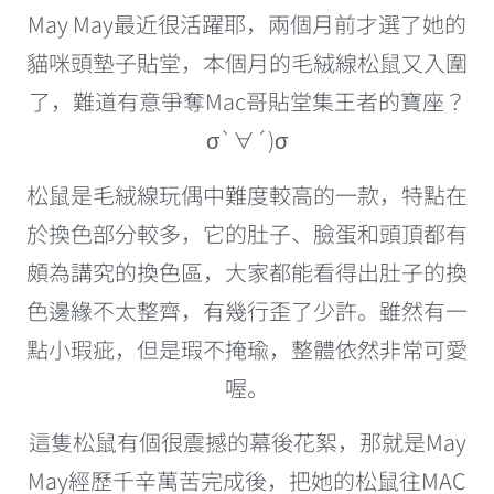
May May最近很活躍耶，兩個月前才選了她的
貓咪頭墊子貼堂，本個月的毛絨線松鼠又入圍
了，難道有意爭奪Mac哥貼堂集王者的寶座？
σ`∀´)σ
松鼠是毛絨線玩偶中難度較高的一款，特點在
於換色部分較多，它的肚子、臉蛋和頭頂都有
頗為講究的換色區，大家都能看得出肚子的換
色邊緣不太整齊，有幾行歪了少許。雖然有一
點小瑕疵，但是瑕不掩瑜，整體依然非常可愛
喔。
這隻松鼠有個很震撼的幕後花絮，那就是May
May經歷千辛萬苦完成後，把她的松鼠往MAC