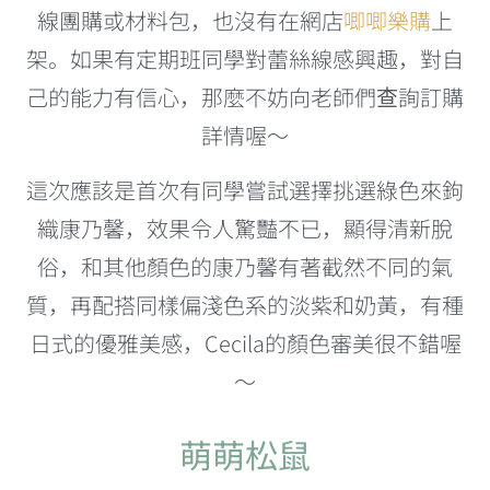
線團購或材料包，也沒有在網店
唧唧樂購
上
架。如果有定期班同學對蕾絲線感興趣，對自
己的能力有信心，那麼不妨向老師們查詢訂購
詳情喔～
這次應該是首次有同學嘗試選擇挑選綠色來鉤
織康乃馨，效果令人驚豔不已，顯得清新脫
俗，和其他顏色的康乃馨有著截然不同的氣
質，再配搭同樣偏淺色系的淡紫和奶黃，有種
日式的優雅美感，Cecila的顏色審美很不錯喔
～
萌萌松鼠