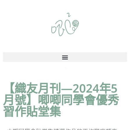
【織友月刊—2024年5
月號】唧唧同學會優秀
習作貼堂集