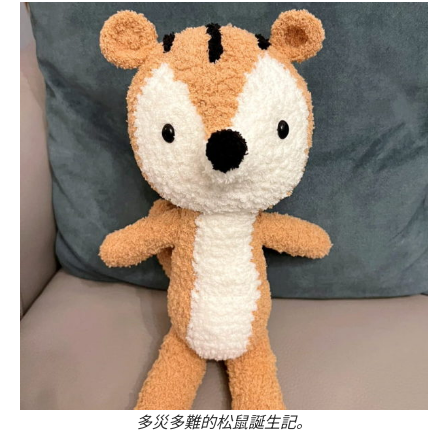
多災多難的松鼠誕生記。