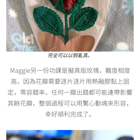
完全可以以假亂真。
Maggie另一份功課是擬真版玫瑰，難度相度
高，因為花瓣需要逐片逐片用熱融膠黏上固
定，零容錯率，任何一瓣出錯都可能連帶影響
其餘花瓣，整個過程可以用驚心動魂來形容，
幸好順利完成了。