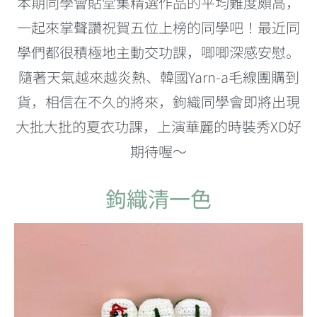
本期同學會貼堂集精選作品的平均難度頗高，
一起來掌聲讚祝賀五位上榜的同學吧！最近同
學們都很積極地主動交功課，唧唧深感安慰。
隨著天氣越來越炎熱、韓國Yarn-a毛線團購到
貨，相信在不久的將來，鉤織同學會即將出現
大批大批的夏衣功課，上演華麗的時裝秀XD好
期待喔～
鉤織清一色