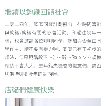
繼續以鉤織回饋社會
二零二四年，唧唧同樣計劃撥出一些時間籌辦
與鉤織/鈎織有關的慈善活動。和過往幾年一
樣，也會邀請各位唧唧同學，參加與否全由同
學作主，請不要有壓力喔。唧唧已有了初步的
想法，但是現階段不～告～訴～你(ゝ∀･) 規模
應該不會太大，去年錯失機會的織友們，請密
切期待唧唧今年的動向喔。
店貓們健康快樂