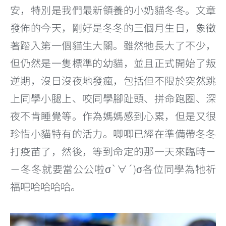
安，特別是我們最新領養的小奶貓冬冬。文章
發佈的今天，剛好是冬冬的三個月生日，象徵
著踏入第一個貓生大關。雖然牠長大了不少，
但仍然是一隻標準的幼貓，並且正式開始了叛
逆期，沒日沒夜地發瘋，包括但不限於突然跳
上同學小腿上、咬同學腳趾頭、拼命跑圈、深
夜不肯睡覺等。作為媽媽感到心累，但是又很
珍惜小貓特有的活力。唧唧已經在準備帶冬冬
打疫苗了，然後，等到命定的那一天來臨時－
－冬冬就要當公公啦σ`∀´)σ
各位同學為牠祈
福吧哈哈哈哈。