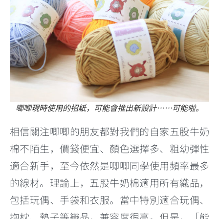
唧唧現時使用的招紙，可能會推出新設計……可能啦。
相信關注唧唧的朋友都對我們的自家五股牛奶
棉不陌生，價錢便宜、顏色選擇多、粗幼彈性
適合新手，至今依然是唧唧同學使用頻率最多
的線材。理論上，五股牛奶棉適用所有織品，
包括玩偶、手袋和衣服。當中特別適合玩偶、
抱枕、墊子等織品，兼容度很高。但是，「能