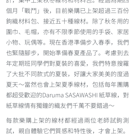
個月「戰鬥」後，目前樂購已上架超過三百份
鉤織材料包、接近五十種線材。除了秋冬用的
圍巾、毛帽，亦有不限季節使用的手袋、家居
小物、玩偶等。現在香港準備步入春季，我們
也緊隨腳步，開始準備春夏產品了。考慮到去
年定期班同學們對夏裝的喜愛，我們特意搜羅
了大批不同款式的夏裝，好讓大家美美的度過
夏天～當然也會上架夏季線材，包括每年團購
都超受歡迎的Daruma SASAWASHI 紙草線，對
紙草線情有獨鐘的織友們千萬不要錯過～
每款樂購上架的線材都經過兩位老師試鉤測
試，親自體驗它們質感和特性後，才會上架。