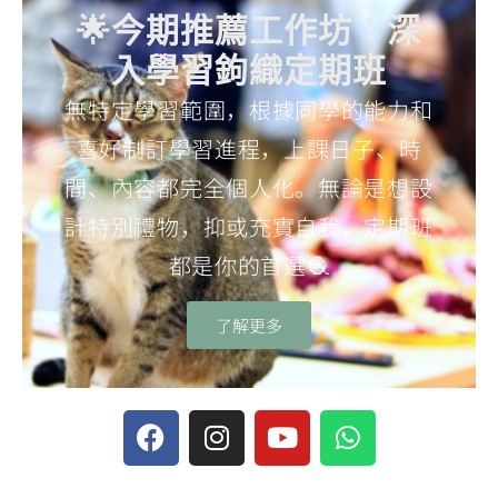
🌟今期推薦工作坊：深
入學習鉤織定期班
無特定學習範圍，根據同學的能力和
喜好制訂學習進程，上課日子、時
間、內容都完全個人化。無論是想設
計特別禮物，抑或充實自我，定期班
都是你的首選🧶
了解更多