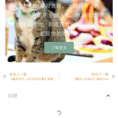
喜好制訂學習進程，上課日子、時
間、內容都完全個人化。無論是想設
計特別禮物，抑或充實自我，定期班
都是你的首選🧶
了解更多
前往上一篇
前往下一篇
【織友月刊—2023毛毯計劃】精選合集（下）
【織女小日常41】展望2024
目錄