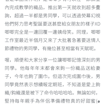
內完成教學的織品，推出第一天就收到超多查
詢，超過一半都是男同學，可以透過熒幕幻視
他們努力思考聖誕要送甚麼給女朋友的樣子XD
唧唧完全是一邊回覆一邊姨母笑。同理，唧唧
工作室最近半個月又來了大批著急著要送情人
節禮物的男同學，有幾位甚至相當有天賦呢。
喔，順便和大家分享一位讓唧唧記憶深刻的男
同學。他每年年末都會來鉤一份織品送給妻
子，今年也鉤了圍巾。但這次完成圍巾後，男
同學竟然表示想續報定期班，不知道是愛上鉤
織/鈎織還是被下了命令哈哈哈哈。無論如何，
堅持每年親手為伴侶準備禮物真的好甜蜜(๑