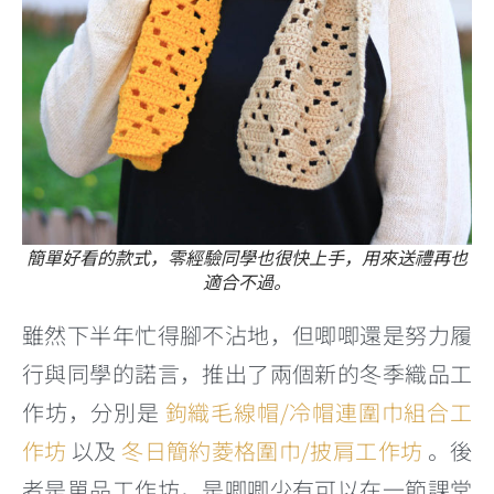
簡單好看的款式，零經驗同學也很快上手，用來送禮再也
適合不過。
雖然下半年忙得腳不沾地，但唧唧還是努力履
行與同學的諾言，推出了兩個新的冬季織品工
作坊，分別是
鉤織毛線帽/冷帽連圍巾組合工
作坊
以及
冬日簡約菱格圍巾/披肩工作坊
。後
者是單品工作坊，是唧唧少有可以在一節課堂