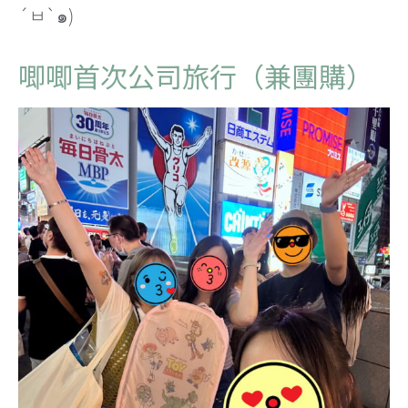
´ㅂ`๑)
唧唧首次公司旅行（兼團購）