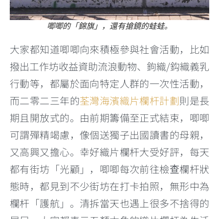
唧唧的「錦旗」，還有搶鏡的蛙蛙。
大家都知道唧唧向來積極參與社會活動，比如
撥出工作坊收益資助流浪動物、鉤織/鈎織義乳
行動等，都屬於面向特定人群的一次性活動，
而二零二三年的
荃灣海濱織片欄杆計劃
則是長
期且開放式的。由前期籌備至正式結束，唧唧
可謂殫精竭慮，像個送獨子出國讀書的母親，
又高興又擔心。幸好織片欄杆大受好評，每天
都有街坊「光顧」，唧唧每次前往檢查欄杆狀
態時，都見到不少街坊在打卡拍照，無形中為
欄杆「護航」。清拆當天也遇上很多不捨得的