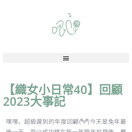
【織女小日常40】回顧
2023大事記
嘿嘿，超級遲到的年度回顧(⁰▿⁰)今天是兔年最
後一天，至少成功趕在新一年龍年前發佈，嚴