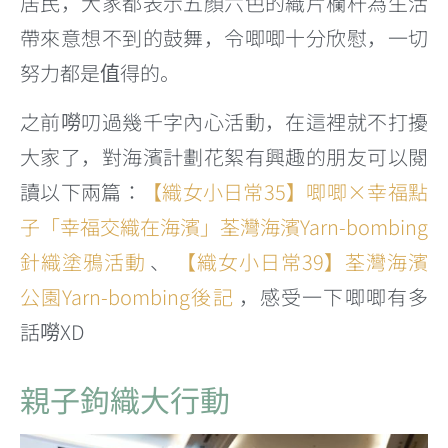
居民，大家都表示五顏六色的織片欄杆為生活
帶來意想不到的鼓舞，令唧唧十分欣慰，一切
努力都是值得的。
之前嘮叨過幾千字內心活動，在這裡就不打擾
大家了，對海濱計劃花絮有興趣的朋友可以閱
讀以下兩篇：
【織女小日常35】唧唧×幸福點
子「幸福交織在海濱」荃灣海濱Yarn-bombing
針織塗鴉活動
、
【織女小日常39】荃灣海濱
公園Yarn-bombing後記
，感受一下唧唧有多
話嘮XD
親子鉤織大行動