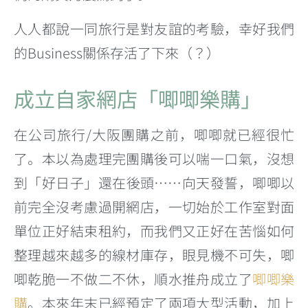
人人都說一同旅行是對友誼的考驗，幸好我們
的Business關係存活了下來（？）
成立自家網店「唧唧樂購」
在公司旅行/大阪團購之前，唧唧就已經很忙
了。本以為處理完團購後可以喘一口氣，沒想
到「好日子」還在後頭……向天發誓，唧唧以
前完全沒考慮過開網店，一切始於工作室對面
單位正好結束租約，而我們又正好在苦惱如何
整理越來越多的線材庫存，眼見機不可失，唧
唧乾脆一不做二不休，順水推舟成立了
唧唧樂
購
。本來年末已經預定了兩項大型活動，加上