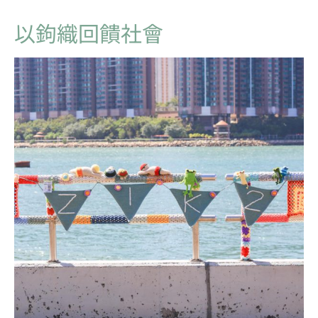
以鉤織回饋社會