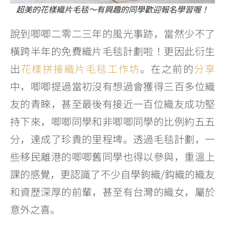
超美的花樣織片毛毯～有興趣的同學歡迎報名學習喔！
說到唧唧二零二三年的風光事跡，當然少不了
橫跨半年的免費織片毛毯計劃啦！更因此衍生
出
花樣拼接織片毛毯工作坊
。在之前的
分享
中，唧唧提過當初沒有想過會獲得三百多位織
友的青睞，甚至最後有接近一百位織友成功堅
持下來，唧唧同學和非唧唧同學的比例約五五
分，達成了珍貴的里程埤。透過毛毯計劃，一
些移民離港的唧唧舊同學也得以參與，重溫上
課的感覺，更認識了不少自學鉤織/鈎織的織友
和資歷深厚的前輩，甚至有台灣的織女，屬於
意外之喜。