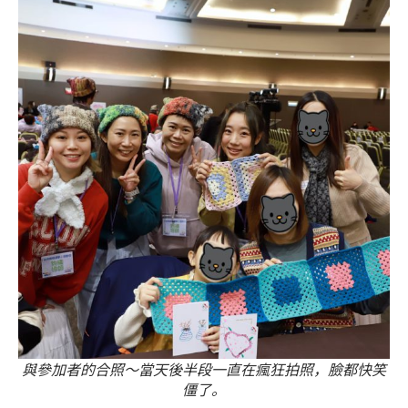
與參加者的合照～當天後半段一直在瘋狂拍照，臉都快笑
僵了。