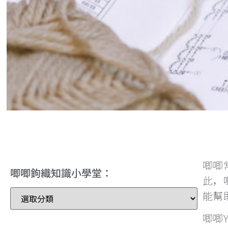
唧唧
唧唧鉤織知識小學堂：
此，
能幫
唧唧