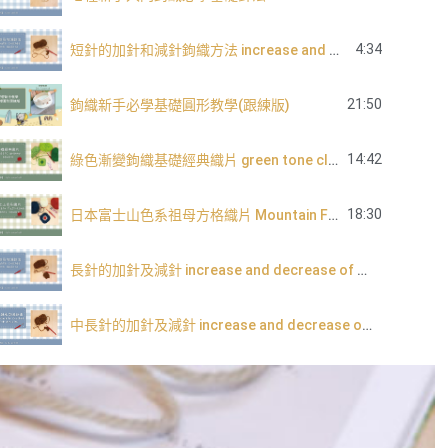
4:34
短針的加針和減針鉤織方法 increase and decrease of single crochet
21:50
鉤織新手必學基礎圓形教學(跟練版)
14:42
綠色漸變鉤織基礎經典織片 green tone classic granny square
18:30
日本富士山色系祖母方格織片 Mountain Fuji tone granny square
長針的加針及減針 increase and decrease of double crochet
中長針的加針及減針 increase and decrease of half double crochet
內鉤短針及外鉤短針的鉤織做法教學 How to make fbsc and bpsc for crochet
內鉤長針及外鉤長針的鉤織做法教學 How to make fbdc and bpdc for crochet