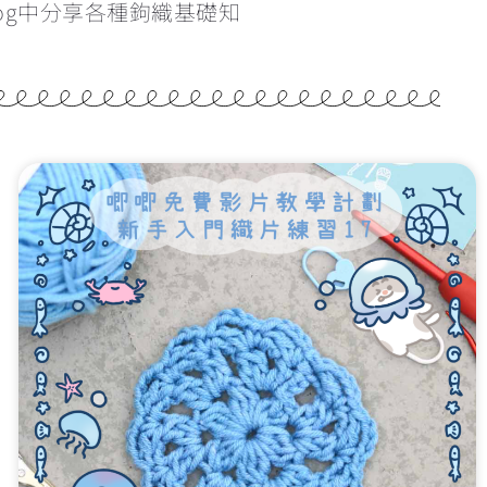
og中分享各種鉤織基礎知
學看找引拔針和立針的位置
為甚麼鉤織會引致手痛？手痛該怎麼辦？
雙色鎖針的做法
辨認織品的正反面
反轉織片的方向&最後一針的入針位置
重新入針時的方向
5:52
橢圓形開針教學