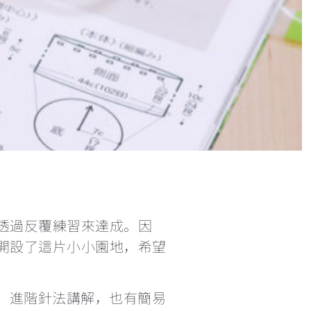
短針及長針的延長針法鉤織做法教學 How to make extended single crochet and extended double crochet
小技巧篇：圓形為甚麼會起角變成多邊形？
繞線後到底要拉多高？
理想的左手拿線姿勢+補救技巧
三種不同的短針變化
鉤針要怎麼選？不同材質有甚麼分別？
透過反覆練習來達成。因
開設了這片小小園地，希望
每次繞線過圈時都卡關，怎麼辦？
法、進階針法講解，也有簡易
鉤織玩偶一定要學會隱形減針的做法