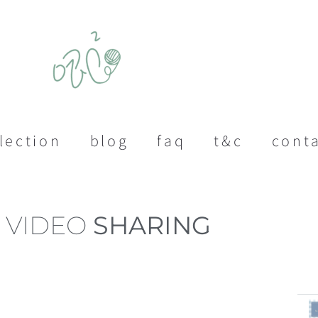
lection
blog
faq
t&c
cont
VIDEO
SHARING