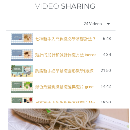
VIDEO
SHARING
24 Videos
6:48
七種新手入門鉤織必學基礎針法 7 basic crochet stitch for beginners
4:34
短針的加針和減針鉤織方法 increase and decrease of single crochet
21:50
鉤織新手必學基礎圓形教學(跟練版)
14:42
綠色漸變鉤織基礎經典織片 green tone classic granny square
18:30
日本富士山色系祖母方格織片 Mountain Fuji tone granny square
長針的加針及減針 increase and decrease of double crochet