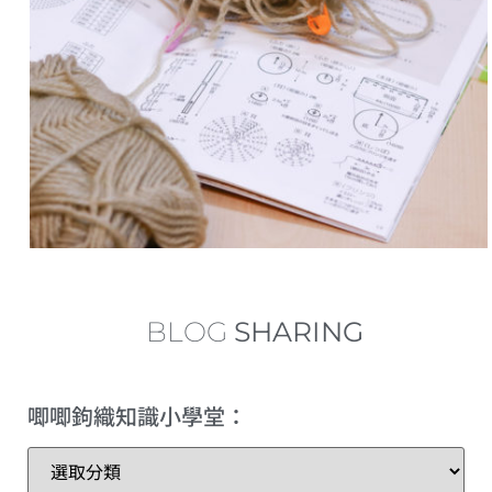
中長針的加針及減針 increase and decrease of half double crochet
內鉤短針及外鉤短針的鉤織做法教學 How to make fbsc and bpsc for crochet
內鉤長針及外鉤長針的鉤織做法教學 How to make fbdc and bpdc for crochet
短針及長針的延長針法鉤織做法教學 How to make extended single crochet and extended double crochet
小技巧篇：圓形為甚麼會起角變成多邊形？
繞線後到底要拉多高？
BLOG
SHARING
理想的左手拿線姿勢+補救技巧
唧唧鉤織知識小學堂：
三種不同的短針變化