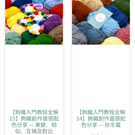
5:52
橢圓形開針教學
【鉤織入門教程全解
【鉤織入門教程全解
15】鉤織創作靈感配
14】鉤織創作靈感配
色分享 — 漸變、相
色分享 — 秋冬篇
似、互補及對比