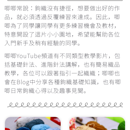
鉤針要怎麼選？不同材質有甚麼分別？
唧唧常說：鉤織沒有捷徑，想要做出好的作
品，就必須透過反覆練習來達成。因此，唧
每次繞線過圈時都卡關，怎麼辦？
唧為了同學讓同學有更多練習機會及教材，
特意開設了這片小小園地，希望能幫助各位
鉤織玩偶一定要學會隱形減針的做法
入門新手及稍有經驗的同學。
學看找引拔針和立針的位置
唧唧YouTube頻道有不同類型教學影片，包
括基礎針法、進階針法講解，也有簡易織品
為甚麼鉤織會引致手痛？手痛該怎麼辦？
教學，各位可以跟著指引一起織織；唧唧也
會在Blog中分享各種鉤織基礎知識，也有唧
雙色鎖針的做法
唧日常鉤織心得以及趣事見聞。
辨認織品的正反面
反轉織片的方向&最後一針的入針位置
重新入針時的方向