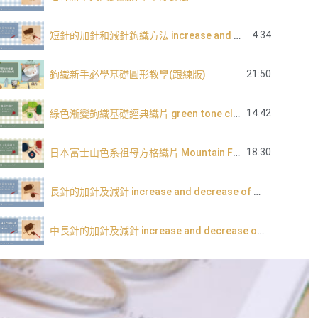
4:34
短針的加針和減針鉤織方法 increase and decrease of single crochet
21:50
鉤織新手必學基礎圓形教學(跟練版)
14:42
綠色漸變鉤織基礎經典織片 green tone classic granny square
18:30
日本富士山色系祖母方格織片 Mountain Fuji tone granny square
長針的加針及減針 increase and decrease of double crochet
中長針的加針及減針 increase and decrease of half double crochet
內鉤短針及外鉤短針的鉤織做法教學 How to make fbsc and bpsc for crochet
內鉤長針及外鉤長針的鉤織做法教學 How to make fbdc and bpdc for crochet