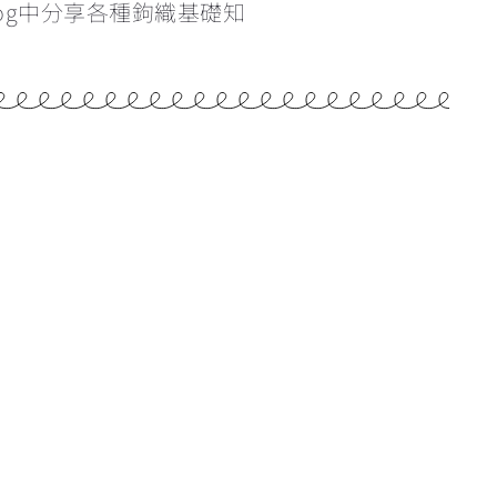
og中分享各種鉤織基礎知
學看找引拔針和立針的位置
為甚麼鉤織會引致手痛？手痛該怎麼辦？
雙色鎖針的做法
辨認織品的正反面
反轉織片的方向&最後一針的入針位置
重新入針時的方向
5:52
橢圓形開針教學