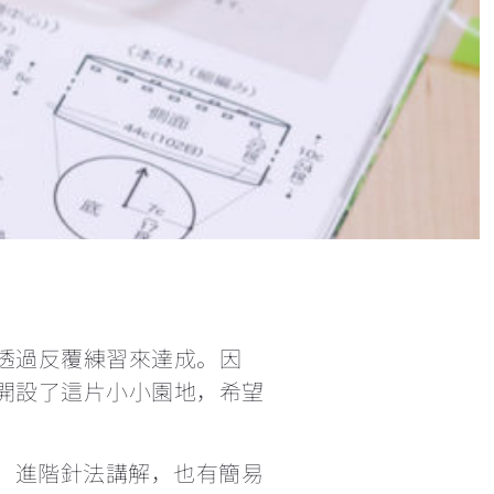
短針及長針的延長針法鉤織做法教學 How to make extended single crochet and extended double crochet
小技巧篇：圓形為甚麼會起角變成多邊形？
繞線後到底要拉多高？
理想的左手拿線姿勢+補救技巧
三種不同的短針變化
鉤針要怎麼選？不同材質有甚麼分別？
透過反覆練習來達成。因
開設了這片小小園地，希望
每次繞線過圈時都卡關，怎麼辦？
法、進階針法講解，也有簡易
鉤織玩偶一定要學會隱形減針的做法