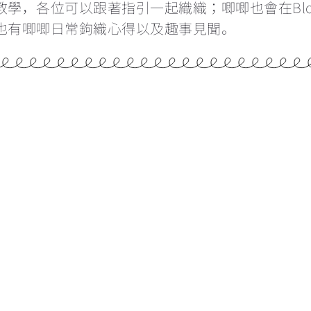
教學，各位可以跟著指引一起織織；唧唧也會在Bl
也有唧唧日常鉤織心得以及趣事見聞。