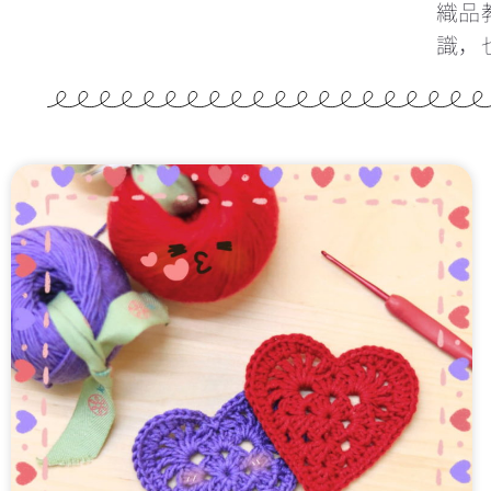
織品
識，