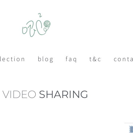
lection
blog
faq
t&c
cont
VIDEO
SHARING