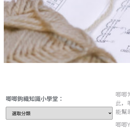
唧唧
唧唧鉤織知識小學堂：
此，
能幫
唧唧