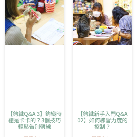
5:52
橢圓形開針教學
【鉤織Q&A 3】鉤織時
【鉤織新手入門Q&A
總是卡卡的？3個技巧
02】如何練習力度的
輕鬆告別劈線
控制？