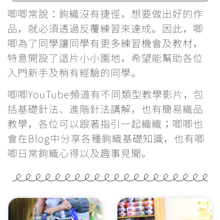
鉤針要怎麼選？不同材質有甚麼分別？
唧唧常說：鉤織沒有捷徑，想要做出好的作
品，就必須透過反覆練習來達成。因此，唧
每次繞線過圈時都卡關，怎麼辦？
唧為了同學讓同學有更多練習機會及教材，
特意開設了這片小小園地，希望能幫助各位
鉤織玩偶一定要學會隱形減針的做法
入門新手及稍有經驗的同學。
學看找引拔針和立針的位置
唧唧YouTube頻道有不同類型教學影片，包
括基礎針法、進階針法講解，也有簡易織品
為甚麼鉤織會引致手痛？手痛該怎麼辦？
教學，各位可以跟著指引一起織織；唧唧也
會在Blog中分享各種鉤織基礎知識，也有唧
雙色鎖針的做法
唧日常鉤織心得以及趣事見聞。
辨認織品的正反面
反轉織片的方向&最後一針的入針位置
重新入針時的方向