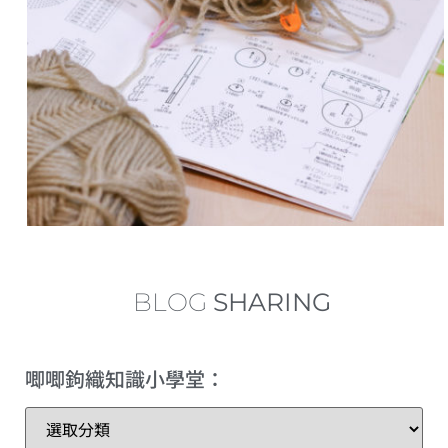
中長針的加針及減針 increase and decrease of half double crochet
內鉤短針及外鉤短針的鉤織做法教學 How to make fbsc and bpsc for crochet
內鉤長針及外鉤長針的鉤織做法教學 How to make fbdc and bpdc for crochet
短針及長針的延長針法鉤織做法教學 How to make extended single crochet and extended double crochet
小技巧篇：圓形為甚麼會起角變成多邊形？
繞線後到底要拉多高？
BLOG
SHARING
理想的左手拿線姿勢+補救技巧
唧唧鉤織知識小學堂：
三種不同的短針變化