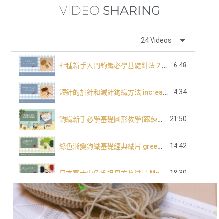
VIDEO
SHARING
24 Videos
6:48
七種新手入門鉤織必學基礎針法 7 basic crochet stitch for beginners
4:34
短針的加針和減針鉤織方法 increase and decrease of single crochet
21:50
鉤織新手必學基礎圓形教學(跟練版)
14:42
綠色漸變鉤織基礎經典織片 green tone classic granny square
18:30
日本富士山色系祖母方格織片 Mountain Fuji tone granny square
長針的加針及減針 increase and decrease of double crochet