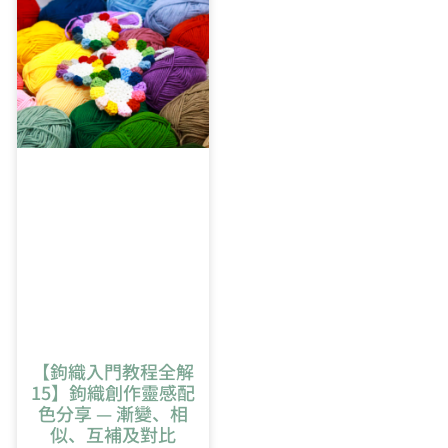
5:52
橢圓形開針教學
【鉤織入門教程全解
15】鉤織創作靈感配
色分享 — 漸變、相
似、互補及對比