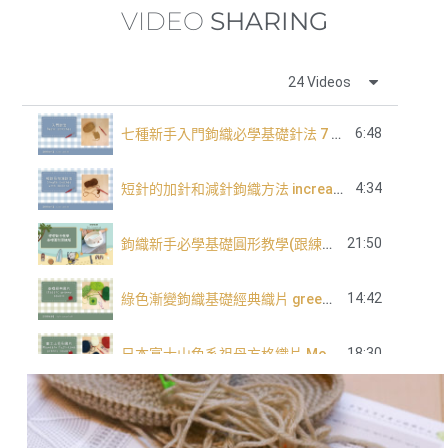
VIDEO
SHARING
24 Videos
6:48
七種新手入門鉤織必學基礎針法 7 basic crochet stitch for beginners
4:34
短針的加針和減針鉤織方法 increase and decrease of single crochet
21:50
鉤織新手必學基礎圓形教學(跟練版)
14:42
綠色漸變鉤織基礎經典織片 green tone classic granny square
18:30
日本富士山色系祖母方格織片 Mountain Fuji tone granny square
長針的加針及減針 increase and decrease of double crochet