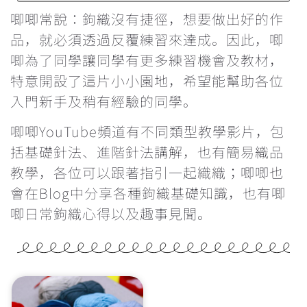
鉤針要怎麼選？不同材質有甚麼分別？
唧唧常說：鉤織沒有捷徑，想要做出好的作
品，就必須透過反覆練習來達成。因此，唧
每次繞線過圈時都卡關，怎麼辦？
唧為了同學讓同學有更多練習機會及教材，
特意開設了這片小小園地，希望能幫助各位
鉤織玩偶一定要學會隱形減針的做法
入門新手及稍有經驗的同學。
學看找引拔針和立針的位置
唧唧YouTube頻道有不同類型教學影片，包
括基礎針法、進階針法講解，也有簡易織品
為甚麼鉤織會引致手痛？手痛該怎麼辦？
教學，各位可以跟著指引一起織織；唧唧也
會在Blog中分享各種鉤織基礎知識，也有唧
雙色鎖針的做法
唧日常鉤織心得以及趣事見聞。
辨認織品的正反面
反轉織片的方向&最後一針的入針位置
重新入針時的方向