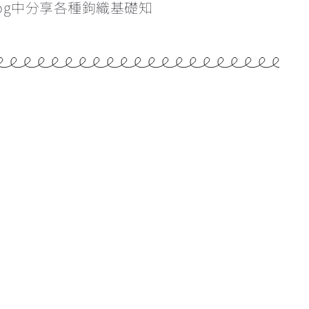
og中分享各種鉤織基礎知
學看找引拔針和立針的位置
為甚麼鉤織會引致手痛？手痛該怎麼辦？
雙色鎖針的做法
辨認織品的正反面
反轉織片的方向&最後一針的入針位置
重新入針時的方向
5:52
橢圓形開針教學