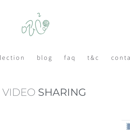
lection
blog
faq
t&c
cont
VIDEO
SHARING