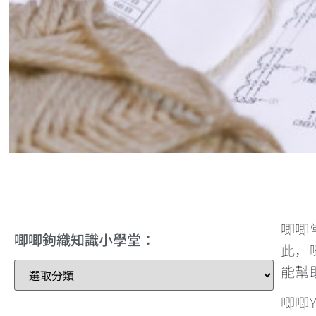
唧唧
唧唧鉤織知識小學堂：
此，
能幫
唧唧