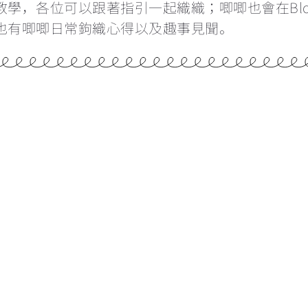
教學，各位可以跟著指引一起織織；唧唧也會在Bl
也有唧唧日常鉤織心得以及趣事見聞。