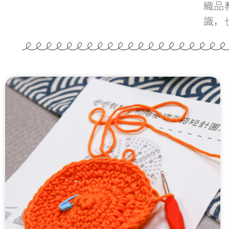
織品
識，