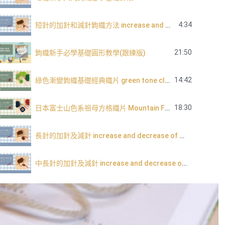
4:34
短針的加針和減針鉤織方法 increase and decrease of single crochet
21:50
鉤織新手必學基礎圓形教學(跟練版)
14:42
綠色漸變鉤織基礎經典織片 green tone classic granny square
18:30
日本富士山色系祖母方格織片 Mountain Fuji tone granny square
長針的加針及減針 increase and decrease of double crochet
中長針的加針及減針 increase and decrease of half double crochet
內鉤短針及外鉤短針的鉤織做法教學 How to make fbsc and bpsc for crochet
內鉤長針及外鉤長針的鉤織做法教學 How to make fbdc and bpdc for crochet