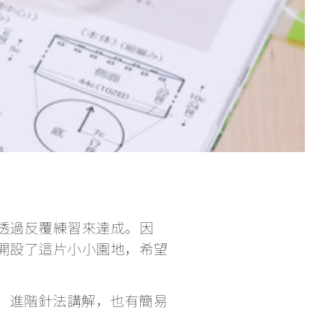
短針及長針的延長針法鉤織做法教學 How to make extended single crochet and extended double crochet
小技巧篇：圓形為甚麼會起角變成多邊形？
繞線後到底要拉多高？
理想的左手拿線姿勢+補救技巧
三種不同的短針變化
鉤針要怎麼選？不同材質有甚麼分別？
透過反覆練習來達成。因
開設了這片小小園地，希望
每次繞線過圈時都卡關，怎麼辦？
法、進階針法講解，也有簡易
鉤織玩偶一定要學會隱形減針的做法