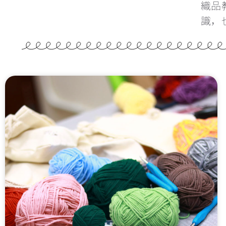
織品
識，