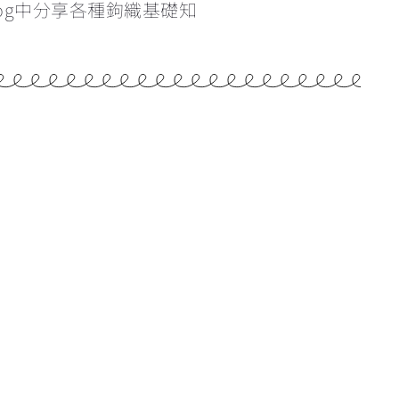
og中分享各種鉤織基礎知
學看找引拔針和立針的位置
為甚麼鉤織會引致手痛？手痛該怎麼辦？
雙色鎖針的做法
辨認織品的正反面
反轉織片的方向&最後一針的入針位置
重新入針時的方向
5:52
橢圓形開針教學