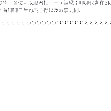
教學，各位可以跟著指引一起織織；唧唧也會在Bl
也有唧唧日常鉤織心得以及趣事見聞。