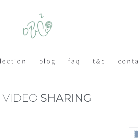
lection
blog
faq
t&c
cont
VIDEO
SHARING