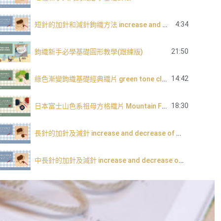
4:34
短針的加針和減針鉤織方法 increase and decrease of single crochet
21:50
鉤織新手必學基礎圓形教學(跟練版)
14:42
綠色漸變鉤織基礎經典織片 green tone classic granny square
18:30
日本富士山色系祖母方格織片 Mountain Fuji tone granny square
長針的加針及減針 increase and decrease of double crochet
中長針的加針及減針 increase and decrease of half double crochet
內鉤短針及外鉤短針的鉤織做法教學 How to make fbsc and bpsc for crochet
內鉤長針及外鉤長針的鉤織做法教學 How to make fbdc and bpdc for crochet