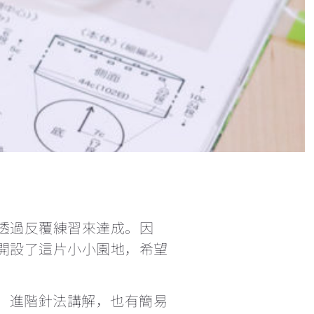
短針及長針的延長針法鉤織做法教學 How to make extended single crochet and extended double crochet
小技巧篇：圓形為甚麼會起角變成多邊形？
繞線後到底要拉多高？
理想的左手拿線姿勢+補救技巧
三種不同的短針變化
鉤針要怎麼選？不同材質有甚麼分別？
透過反覆練習來達成。因
開設了這片小小園地，希望
每次繞線過圈時都卡關，怎麼辦？
法、進階針法講解，也有簡易
鉤織玩偶一定要學會隱形減針的做法