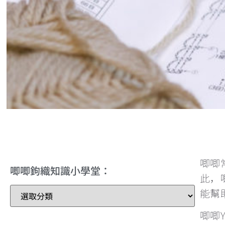
唧唧
唧唧鉤織知識小學堂：
此，
能幫
唧唧