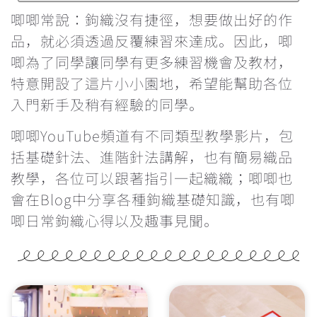
鉤針要怎麼選？不同材質有甚麼分別？
唧唧常說：鉤織沒有捷徑，想要做出好的作
品，就必須透過反覆練習來達成。因此，唧
每次繞線過圈時都卡關，怎麼辦？
唧為了同學讓同學有更多練習機會及教材，
特意開設了這片小小園地，希望能幫助各位
鉤織玩偶一定要學會隱形減針的做法
入門新手及稍有經驗的同學。
學看找引拔針和立針的位置
唧唧YouTube頻道有不同類型教學影片，包
括基礎針法、進階針法講解，也有簡易織品
為甚麼鉤織會引致手痛？手痛該怎麼辦？
教學，各位可以跟著指引一起織織；唧唧也
會在Blog中分享各種鉤織基礎知識，也有唧
雙色鎖針的做法
唧日常鉤織心得以及趣事見聞。
辨認織品的正反面
反轉織片的方向&最後一針的入針位置
重新入針時的方向