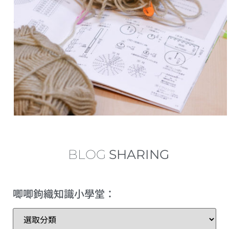
中長針的加針及減針 increase and decrease of half double crochet
內鉤短針及外鉤短針的鉤織做法教學 How to make fbsc and bpsc for crochet
內鉤長針及外鉤長針的鉤織做法教學 How to make fbdc and bpdc for crochet
短針及長針的延長針法鉤織做法教學 How to make extended single crochet and extended double crochet
小技巧篇：圓形為甚麼會起角變成多邊形？
繞線後到底要拉多高？
BLOG
SHARING
理想的左手拿線姿勢+補救技巧
唧唧鉤織知識小學堂：
三種不同的短針變化