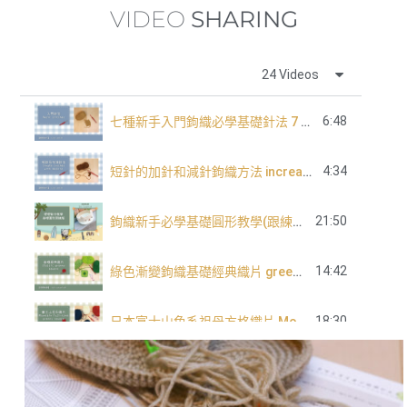
VIDEO
SHARING
24 Videos
6:48
七種新手入門鉤織必學基礎針法 7 basic crochet stitch for beginners
4:34
短針的加針和減針鉤織方法 increase and decrease of single crochet
21:50
鉤織新手必學基礎圓形教學(跟練版)
14:42
綠色漸變鉤織基礎經典織片 green tone classic granny square
18:30
日本富士山色系祖母方格織片 Mountain Fuji tone granny square
長針的加針及減針 increase and decrease of double crochet