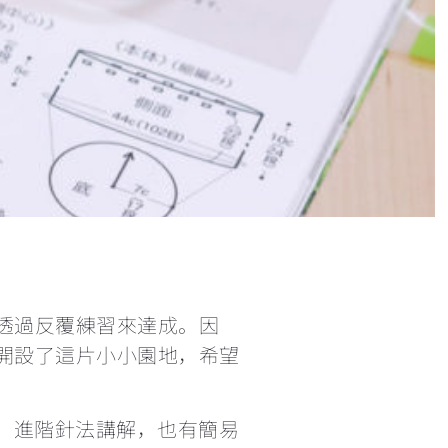
短針及長針的延長針法鉤織做法教學 How to make extended single crochet and extended double crochet
小技巧篇：圓形為甚麼會起角變成多邊形？
繞線後到底要拉多高？
理想的左手拿線姿勢+補救技巧
三種不同的短針變化
鉤針要怎麼選？不同材質有甚麼分別？
透過反覆練習來達成。因
開設了這片小小園地，希望
每次繞線過圈時都卡關，怎麼辦？
法、進階針法講解，也有簡易
鉤織玩偶一定要學會隱形減針的做法