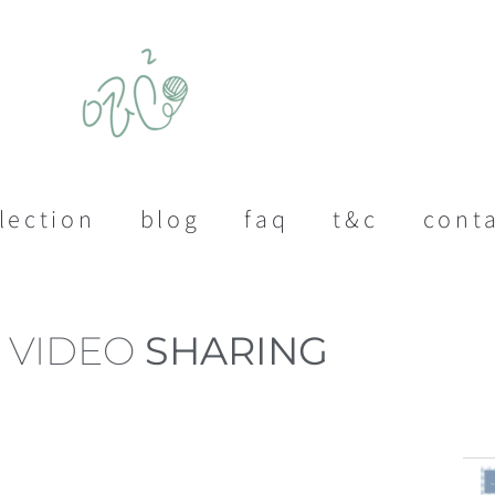
lection
blog
faq
t&c
cont
VIDEO
SHARING