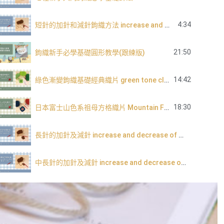
4:34
短針的加針和減針鉤織方法 increase and decrease of single crochet
21:50
鉤織新手必學基礎圓形教學(跟練版)
14:42
綠色漸變鉤織基礎經典織片 green tone classic granny square
18:30
日本富士山色系祖母方格織片 Mountain Fuji tone granny square
長針的加針及減針 increase and decrease of double crochet
中長針的加針及減針 increase and decrease of half double crochet
內鉤短針及外鉤短針的鉤織做法教學 How to make fbsc and bpsc for crochet
內鉤長針及外鉤長針的鉤織做法教學 How to make fbdc and bpdc for crochet