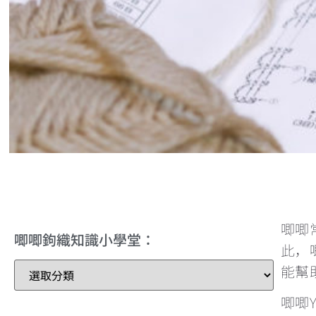
唧唧
唧唧鉤織知識小學堂：
此，
能幫
唧唧