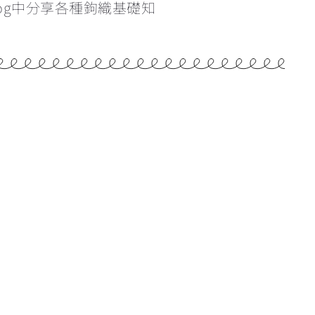
og中分享各種鉤織基礎知
學看找引拔針和立針的位置
為甚麼鉤織會引致手痛？手痛該怎麼辦？
雙色鎖針的做法
辨認織品的正反面
反轉織片的方向&最後一針的入針位置
重新入針時的方向
5:52
橢圓形開針教學