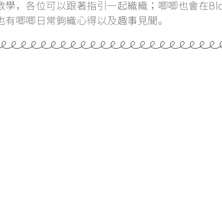
教學，各位可以跟著指引一起織織；唧唧也會在Bl
也有唧唧日常鉤織心得以及趣事見聞。