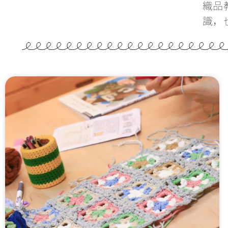
織品
識，