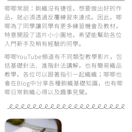
鉤針要怎麼選？不同材質有甚麼分別？
唧唧常說：鉤織沒有捷徑，想要做出好的作
品，就必須透過反覆練習來達成。因此，唧
每次繞線過圈時都卡關，怎麼辦？
唧為了同學讓同學有更多練習機會及教材，
特意開設了這片小小園地，希望能幫助各位
鉤織玩偶一定要學會隱形減針的做法
入門新手及稍有經驗的同學。
學看找引拔針和立針的位置
唧唧YouTube頻道有不同類型教學影片，包
括基礎針法、進階針法講解，也有簡易織品
為甚麼鉤織會引致手痛？手痛該怎麼辦？
教學，各位可以跟著指引一起織織；唧唧也
會在Blog中分享各種鉤織基礎知識，也有唧
雙色鎖針的做法
唧日常鉤織心得以及趣事見聞。
辨認織品的正反面
反轉織片的方向&最後一針的入針位置
重新入針時的方向