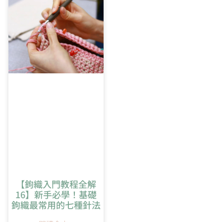
5:52
橢圓形開針教學
【鉤織入門教程全解
16】新手必學！基礎
鉤織最常用的七種針法