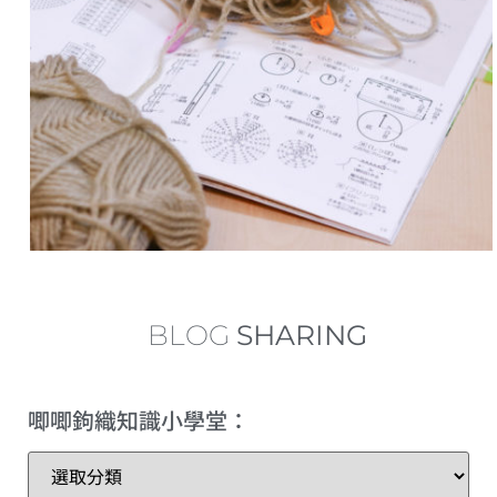
中長針的加針及減針 increase and decrease of half double crochet
內鉤短針及外鉤短針的鉤織做法教學 How to make fbsc and bpsc for crochet
內鉤長針及外鉤長針的鉤織做法教學 How to make fbdc and bpdc for crochet
短針及長針的延長針法鉤織做法教學 How to make extended single crochet and extended double crochet
小技巧篇：圓形為甚麼會起角變成多邊形？
繞線後到底要拉多高？
BLOG
SHARING
理想的左手拿線姿勢+補救技巧
唧唧鉤織知識小學堂：
三種不同的短針變化