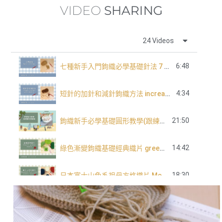
VIDEO
SHARING
24 Videos
6:48
七種新手入門鉤織必學基礎針法 7 basic crochet stitch for beginners
4:34
短針的加針和減針鉤織方法 increase and decrease of single crochet
21:50
鉤織新手必學基礎圓形教學(跟練版)
14:42
綠色漸變鉤織基礎經典織片 green tone classic granny square
18:30
日本富士山色系祖母方格織片 Mountain Fuji tone granny square
長針的加針及減針 increase and decrease of double crochet